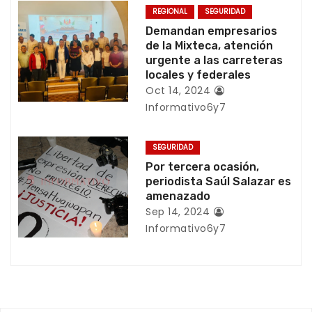
REGIONAL
SEGURIDAD
n
Demandan empresarios
de la Mixteca, atención
d
urgente a las carreteras
locales y federales
e
Oct 14, 2024
Informativo6y7
e
n
SEGURIDAD
Por tercera ocasión,
t
periodista Saúl Salazar es
amenazado
r
Sep 14, 2024
a
Informativo6y7
d
a