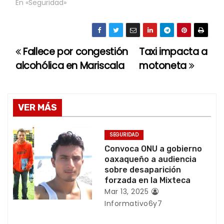
En «Seguridad»
Fallece por congestión
Taxi impacta a
N
alcohólica en Mariscala
motoneta
a
v
VER MÁS
e
g
SEGURIDAD
Convoca ONU a gobierno
a
oaxaqueño a audiencia
sobre desaparición
c
forzada en la Mixteca
Mar 13, 2025
i
Informativo6y7
ó