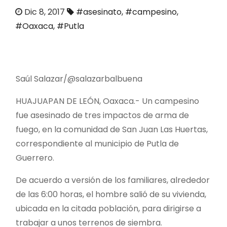
o
Dic 8, 2017
#asesinato
,
#campesino
,
#Oaxaca
,
#Putla
Saúl Salazar/@salazarbalbuena
HUAJUAPAN DE LEÓN, Oaxaca.- Un campesino
fue asesinado de tres impactos de arma de
fuego, en la comunidad de San Juan Las Huertas,
correspondiente al municipio de Putla de
Guerrero.
De acuerdo a versión de los familiares, alrededor
de las 6:00 horas, el hombre salió de su vivienda,
ubicada en la citada población, para dirigirse a
trabajar a unos terrenos de siembra.