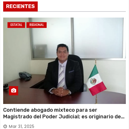
s
RECIENTES
ESTATAL
REGIONAL
Contiende abogado mixteco para ser
Magistrado del Poder Judicial; es originario de
Huajuapan de León
Mar 31, 2025