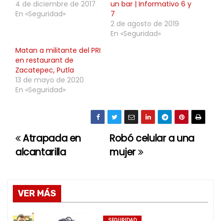
4 de diciembre de 2017
un bar | Informativo 6 y
En «Seguridad»
7
2 de agosto de 2019
En «Seguridad»
Matan a militante del PRI
en restaurant de
Zacatepec, Putla
13 de mayo de 2020
En «Seguridad»
Atrapada en
Robó celular a una
N
alcantarilla
mujer
a
v
VER MÁS
e
SEGURIDAD