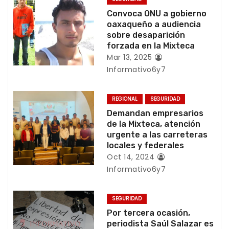
g
Convoca ONU a gobierno
a
oaxaqueño a audiencia
sobre desaparición
c
forzada en la Mixteca
Mar 13, 2025
i
Informativo6y7
ó
REGIONAL
SEGURIDAD
n
Demandan empresarios
de la Mixteca, atención
d
urgente a las carreteras
locales y federales
e
Oct 14, 2024
Informativo6y7
e
n
SEGURIDAD
Por tercera ocasión,
t
periodista Saúl Salazar es