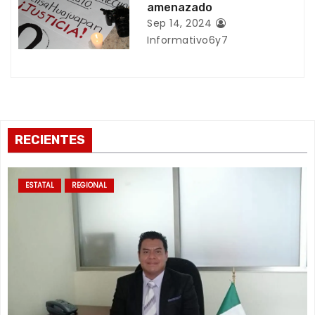
amenazado
r
Sep 14, 2024
a
Informativo6y7
d
a
s
RECIENTES
ESTATAL
REGIONAL