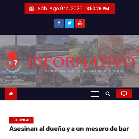
S
Sáb. Ago 8th, 2026
3:50:30 PM
a
l
t
a
r
a
l
c
o
n
t
e
n
SEGURIDAD
i
Asesinan al dueño y a un mesero de bar
d