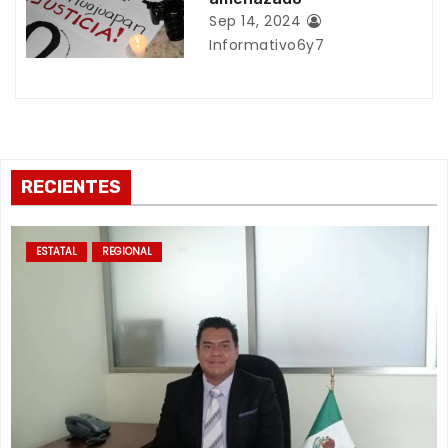
Sep 14, 2024
d
Informativo6y7
a
s
RECIENTES
ESTATAL
REGIONAL