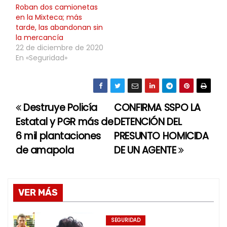
Roban dos camionetas
en la Mixteca; más
tarde, las abandonan sin
la mercancía
22 de diciembre de 2020
En «Seguridad»
Destruye Policía
CONFIRMA SSPO LA
N
Estatal y PGR más de
DETENCIÓN DEL
a
6 mil plantaciones
PRESUNTO HOMICIDA
de amapola
DE UN AGENTE
v
e
g
VER MÁS
a
SEGURIDAD