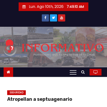
S
Lun. Ago 10th, 2026
7:49:11 AM
a
l
t
a
r
a
l
c
o
n
t
e
n
SEGURIDAD
i
Atropellan a septuagenario
d