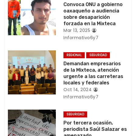
c
Convoca ONU a gobierno
oaxaqueño a audiencia
i
sobre desaparición
forzada en la Mixteca
ó
Mar 13, 2025
Informativo6y7
n
d
REGIONAL
SEGURIDAD
Demandan empresarios
e
de la Mixteca, atención
urgente a las carreteras
e
locales y federales
Oct 14, 2024
n
Informativo6y7
t
SEGURIDAD
r
Por tercera ocasión,
periodista Saúl Salazar es
a
amenazado