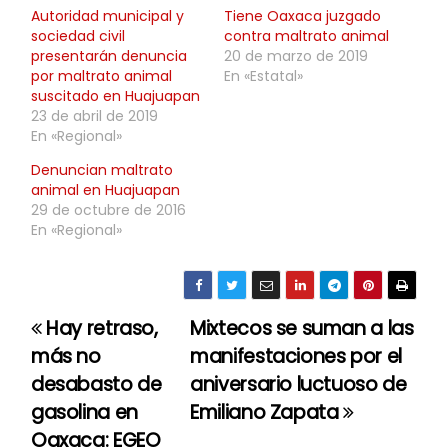
Autoridad municipal y
Tiene Oaxaca juzgado
sociedad civil
contra maltrato animal
presentarán denuncia
20 de marzo de 2019
por maltrato animal
En «Estatal»
suscitado en Huajuapan
23 de abril de 2019
En «Regional»
Denuncian maltrato
animal en Huajuapan
29 de octubre de 2016
En «Regional»
Hay retraso,
Mixtecos se suman a las
N
más no
manifestaciones por el
a
desabasto de
aniversario luctuoso de
gasolina en
Emiliano Zapata
v
Oaxaca: EGEO