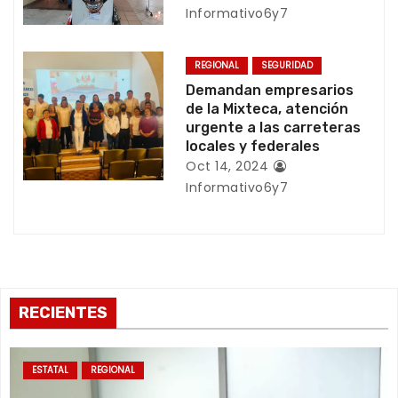
Informativo6y7
t
r
REGIONAL
SEGURIDAD
Demandan empresarios
a
de la Mixteca, atención
urgente a las carreteras
d
locales y federales
a
Oct 14, 2024
Informativo6y7
s
RECIENTES
ESTATAL
REGIONAL