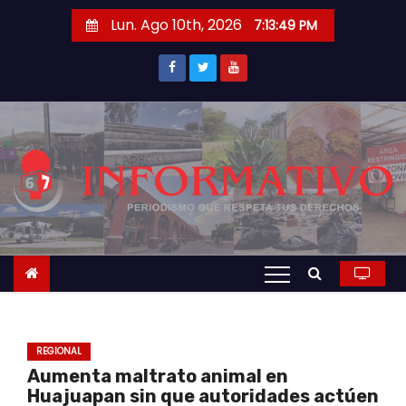
S
Lun. Ago 10th, 2026
7:13:50 PM
a
l
t
a
r
a
l
c
o
n
t
e
n
REGIONAL
i
Aumenta maltrato animal en
d
Huajuapan sin que autoridades actúen