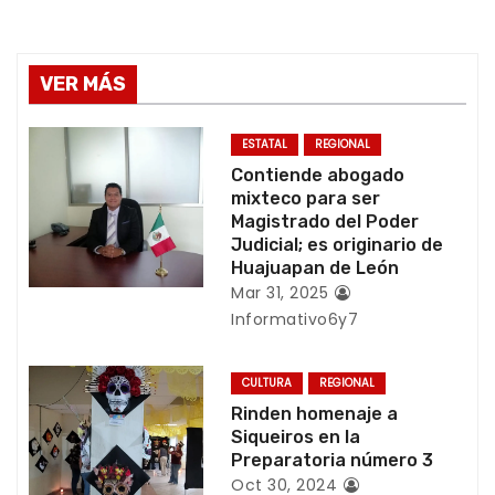
e
g
VER MÁS
a
c
ESTATAL
REGIONAL
Contiende abogado
i
mixteco para ser
Magistrado del Poder
ó
Judicial; es originario de
Huajuapan de León
n
Mar 31, 2025
Informativo6y7
d
e
CULTURA
REGIONAL
Rinden homenaje a
e
Siqueiros en la
Preparatoria número 3
n
Oct 30, 2024