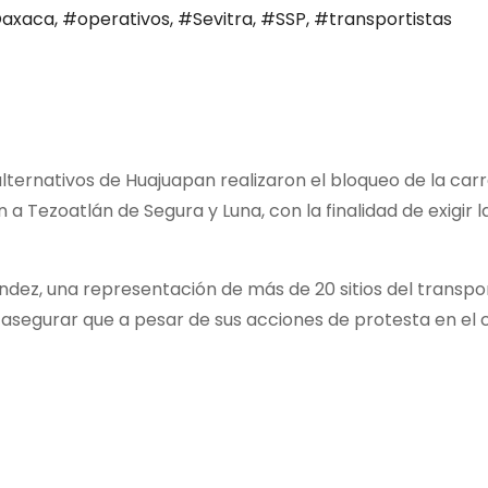
axaca
,
#operativos
,
#Sevitra
,
#SSP
,
#transportistas
lternativos de Huajuapan realizaron el bloqueo de la car
n a Tezoatlán de Segura y Luna, con la finalidad de exigi
ez, una representación de más de 20 sitios del transport
l asegurar que a pesar de sus acciones de protesta en el 