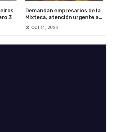
eiros
Demandan empresarios de la
ero 3
Mixteca, atención urgente a
las carreteras locales y
Oct 14, 2024
federales