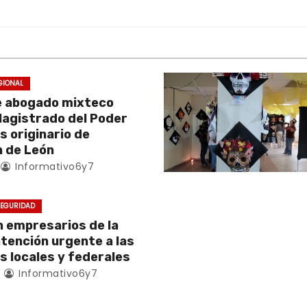
GIONAL
e abogado mixteco
Magistrado del Poder
es originario de
 de León
Informativo6y7
EGURIDAD
empresarios de la
atención urgente a las
s locales y federales
4
Informativo6y7