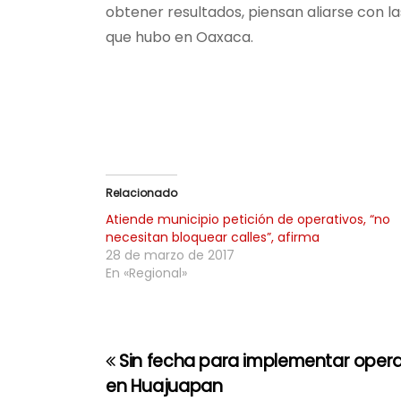
obtener resultados, piensan aliarse con l
que hubo en Oaxaca.
Relacionado
Atiende municipio petición de operativos, “no
necesitan bloquear calles”, afirma
28 de marzo de 2017
En «Regional»
Sin fecha para implementar opera
N
en Huajuapan