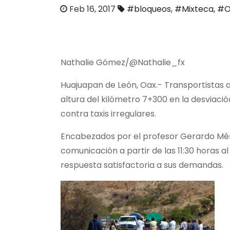
o
Feb 16, 2017
#bloqueos
,
#Mixteca
,
#O
Nathalie Gómez/@Nathalie_fx
Huajuapan de León, Oax.- Transportistas a
altura del kilómetro 7+300 en la desviació
contra taxis irregulares.
Encabezados por el profesor Gerardo Ménd
comunicación a partir de las 11:30 horas a
respuesta satisfactoria a sus demandas.