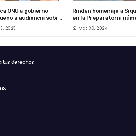
ca ONU a gobierno
Rinden homenaje a Siqu
ueño a audiencia sobre
en la Preparatoria núm
rición forzada en la
13, 2025
Oct 30, 2024
ca
a tus derechos
408