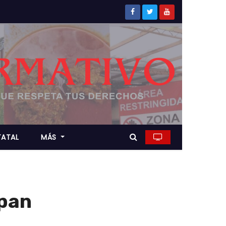
TATAL
MÁS
apan