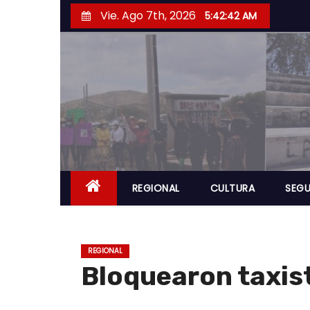
S
Vie. Ago 7th, 2026
5:42:43 AM
a
l
t
a
r
a
l
c
o
REGIONAL
CULTURA
SEGU
n
t
e
REGIONAL
n
Bloquearon taxis
i
d