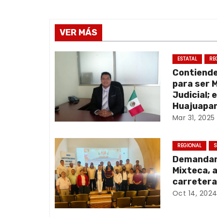
a
v
VER MÁS
e
g
ESTATAL
RE
Contiend
a
para ser 
Judicial; 
c
Huajuapan
Mar 31, 2025
i
ó
REGIONAL
S
Demandan 
n
Mixteca, 
d
carretera
Oct 14, 202
e