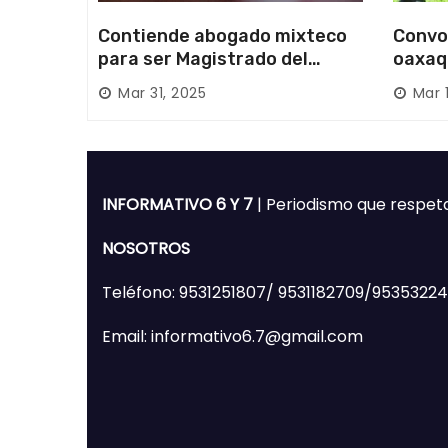
Contiende abogado mixteco
Convo
para ser Magistrado del
oaxaq
Poder Judicial; es originario
desapa
Mar 31, 2025
Mar 
de Huajuapan de León
Mixte
INFORMATIVO 6 Y 7
| Periodismo que respet
NOSOTROS
Teléfono: 9531251807/ 9531182709/9535322
Email: informativo6.7@gmail.com