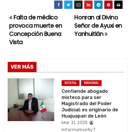
Falta de médico
Honran al Divino
N
provoca muerte en
Señor de Ayuxi en
a
Concepción Buena
Yanhuitlán
Vista
v
e
g
VER MÁS
a
ESTATAL
REGIONAL
c
Contiende abogado
mixteco para ser
i
Magistrado del Poder
Judicial; es originario de
ó
Huajuapan de León
Mar 31, 2025
n
Informativo6y7