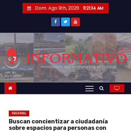
S
Dom. Ago 9th, 2026
11:21:35 AM
a
l
t
a
r
a
l
c
o
n
t
e
n
REGIONAL
i
Buscan concientizar a ciudadanía
d
sobre espacios para personas con