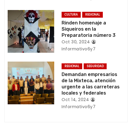
d
CULTURA
REGIONAL
e
Rinden homenaje a
Siqueiros en la
e
Preparatoria número 3
Oct 30, 2024
n
Informativo6y7
t
REGIONAL
SEGURIDAD
r
Demandan empresarios
de la Mixteca, atención
a
urgente a las carreteras
locales y federales
d
Oct 14, 2024
Informativo6y7
a
s