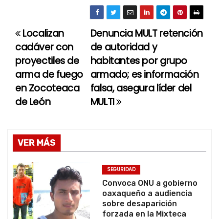
Localizan
Denuncia MULT retención
N
cadáver con
de autoridad y
a
proyectiles de
habitantes por grupo
arma de fuego
armado; es información
v
en Zocoteaca
falsa, asegura líder del
e
de León
MULTI
g
a
VER MÁS
c
SEGURIDAD
i
Convoca ONU a gobierno
oaxaqueño a audiencia
ó
sobre desaparición
forzada en la Mixteca