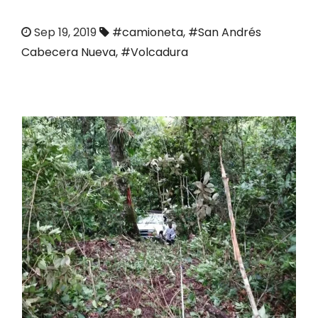
o
Sep 19, 2019
#camioneta
,
#San Andrés
Cabecera Nueva
,
#Volcadura