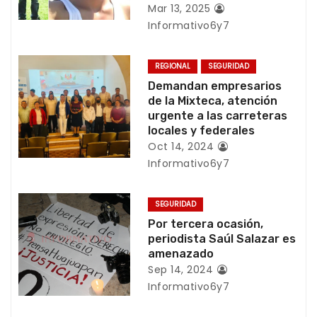
n
Mar 13, 2025
Informativo6y7
d
e
REGIONAL
SEGURIDAD
Demandan empresarios
e
de la Mixteca, atención
urgente a las carreteras
n
locales y federales
t
Oct 14, 2024
Informativo6y7
r
a
SEGURIDAD
Por tercera ocasión,
d
periodista Saúl Salazar es
amenazado
a
Sep 14, 2024
Informativo6y7
s