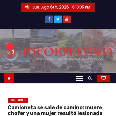
S
Jue. Ago 6th, 2026
6:10:06 PM
a
l
t
a
r
a
l
c
o
n
t
e
n
SEGURIDAD
i
Camioneta se sale de camino; muere
d
chofer y una mujer resultó lesionada