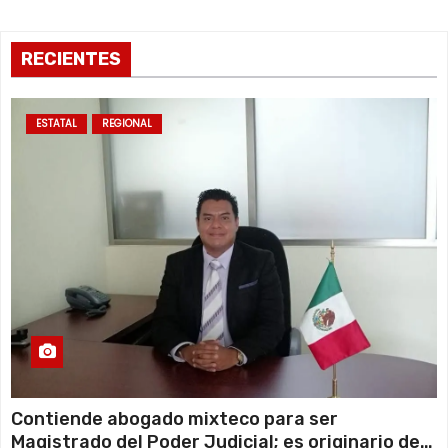
a
s
RECIENTES
ESTATAL
REGIONAL
Contiende abogado mixteco para ser
Magistrado del Poder Judicial; es originario de