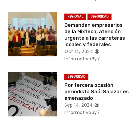
ó
REGIONAL
SEGURIDAD
n
Demandan empresarios
de la Mixteca, atención
d
urgente a las carreteras
locales y federales
e
Oct 14, 2024
Informativo6y7
e
n
SEGURIDAD
Por tercera ocasión,
t
periodista Saúl Salazar es
amenazado
r
Sep 14, 2024
a
Informativo6y7
d