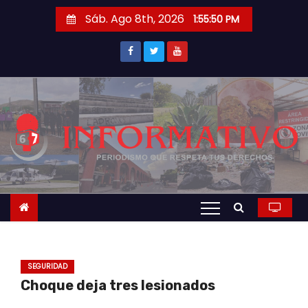
S
Sáb. Ago 8th, 2026
1:55:50 PM
a
l
t
a
r
a
l
c
o
n
t
e
n
SEGURIDAD
i
Choque deja tres lesionados
d