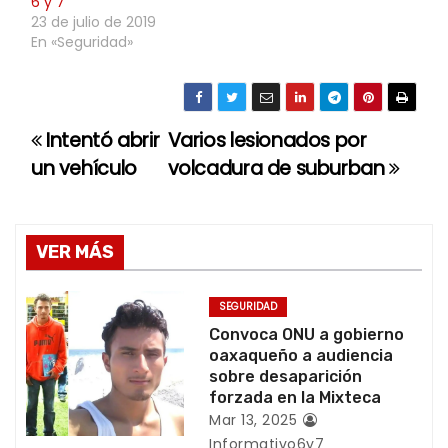
6 y 7
23 de julio de 2019
En «Seguridad»
Intentó abrir
Varios lesionados por
N
un vehículo
volcadura de suburban
a
v
VER MÁS
e
g
SEGURIDAD
Convoca ONU a gobierno
a
oaxaqueño a audiencia
sobre desaparición
c
forzada en la Mixteca
Mar 13, 2025
i
Informativo6y7