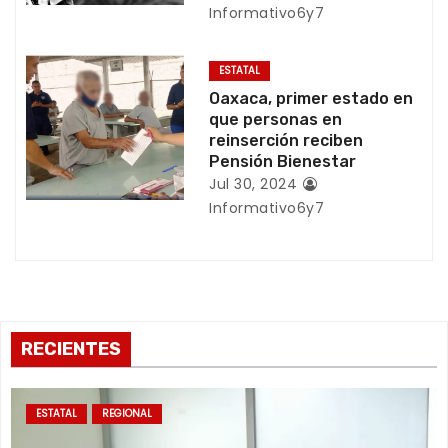
t
Informativo6y7
r
ESTATAL
a
Oaxaca, primer estado en
que personas en
d
reinserción reciben
Pensión Bienestar
a
Jul 30, 2024
s
Informativo6y7
RECIENTES
ESTATAL
REGIONAL