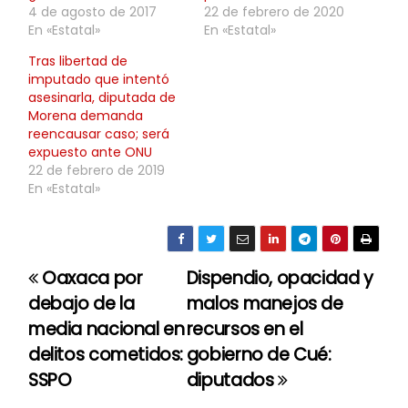
4 de agosto de 2017
22 de febrero de 2020
En «Estatal»
En «Estatal»
Tras libertad de
imputado que intentó
asesinarla, diputada de
Morena demanda
reencausar caso; será
expuesto ante ONU
22 de febrero de 2019
En «Estatal»
Oaxaca por
Dispendio, opacidad y
N
debajo de la
malos manejos de
a
media nacional en
recursos en el
delitos cometidos:
gobierno de Cué:
v
SSPO
diputados
e