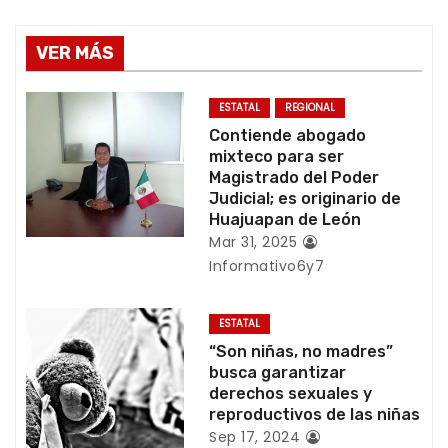
g
VER MÁS
a
c
ESTATAL
REGIONAL
Contiende abogado
i
mixteco para ser
Magistrado del Poder
ó
Judicial; es originario de
Huajuapan de León
n
Mar 31, 2025
Informativo6y7
d
e
ESTATAL
“Son niñas, no madres”
e
busca garantizar
derechos sexuales y
n
reproductivos de las niñas
Sep 17, 2024