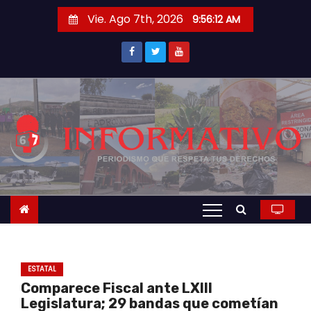
S
Vie. Ago 7th, 2026
9:56:13 AM
a
l
t
a
r
a
l
c
o
n
t
e
n
ESTATAL
i
Comparece Fiscal ante LXIII
d
Legislatura; 29 bandas que cometían