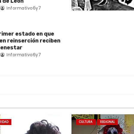
 de León
Informativo6y7
rimer estado en que
en reinserción reciben
ienestar
Informativo6y7
RIDAD
CULTURA
REGIONAL