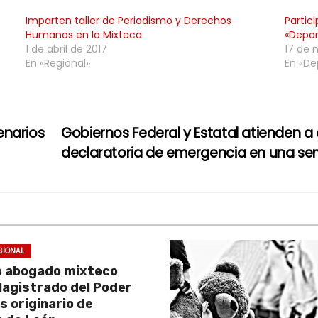
Imparten taller de Periodismo y Derechos
Partic
Humanos en la Mixteca
«Depor
1 de abril de 2017
17 de 
En «Regional»
En «De
enarios
Gobiernos Federal y Estatal atienden a 
declaratoria de emergencia en una 
GIONAL
e abogado mixteco
Magistrado del Poder
es originario de