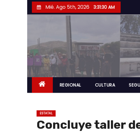
S
Mié. Ago 5th, 2026
3:31:31 AM
a
l
t
a
r
a
l
c
o
REGIONAL
CULTURA
SEGU
n
t
e
ESTATAL
n
Concluye taller d
i
d