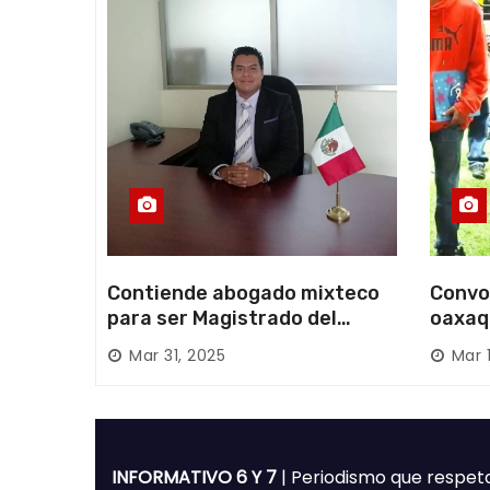
d
a
s
Contiende abogado mixteco
Convo
para ser Magistrado del
oaxaq
Poder Judicial; es originario
desapa
Mar 31, 2025
Mar 
de Huajuapan de León
Mixte
INFORMATIVO 6 Y 7
| Periodismo que respet