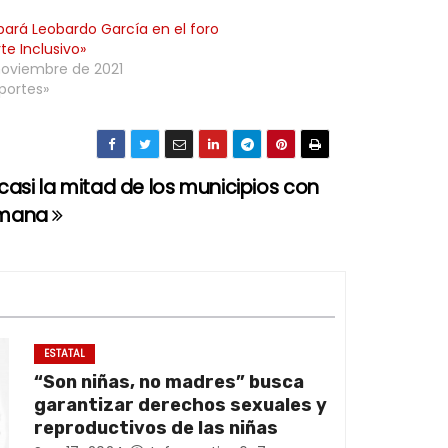
ipará Leobardo García en el foro
te Inclusivo»
noviembre de 2021
portes»
casi la mitad de los municipios con
semana
ESTATAL
“Son niñas, no madres” busca
garantizar derechos sexuales y
reproductivos de las niñas