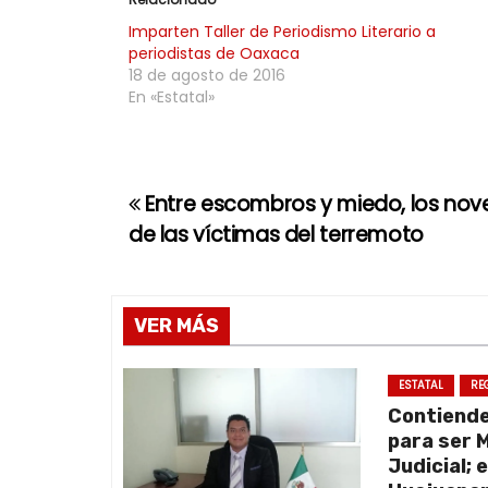
Imparten Taller de Periodismo Literario a
periodistas de Oaxaca
18 de agosto de 2016
En «Estatal»
Entre escombros y miedo, los nov
N
de las víctimas del terremoto
a
v
VER MÁS
e
g
ESTATAL
RE
Contiend
a
para ser 
Judicial; 
c