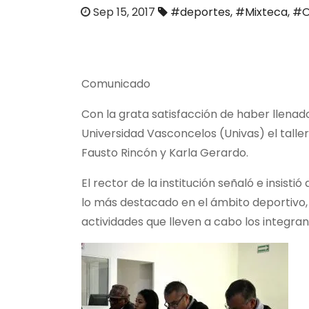
o
Sep 15, 2017
#deportes
,
#Mixteca
,
#O
Comunicado
Con la grata satisfacción de haber llenado
Universidad Vasconcelos (Univas) el taller
Fausto Rincón y Karla Gerardo.
El rector de la institución señaló e insist
lo más destacado en el ámbito deportivo, p
actividades que lleven a cabo los integra