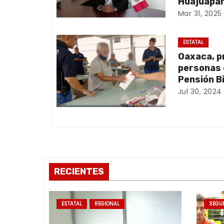
Huajuapan
Mar 31, 2025
i
ó
ESTATAL
Oaxaca, p
n
personas 
d
Pensión B
Jul 30, 2024
e
e
n
t
RECIENTES
r
a
ESTATAL
REGIONAL
SEGU