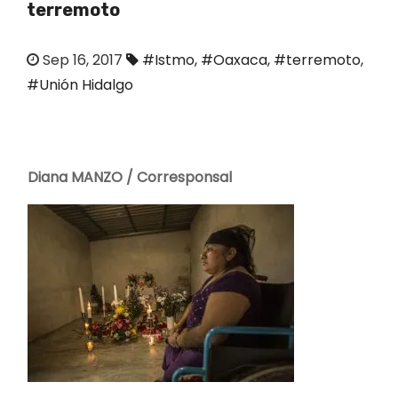
terremoto
o
Sep 16, 2017
#Istmo
,
#Oaxaca
,
#terremoto
,
#Unión Hidalgo
Diana MANZO / Corresponsal