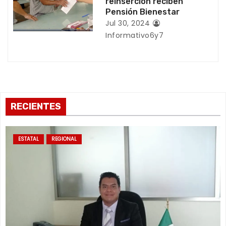
reinserción reciben
d
Pensión Bienestar
Jul 30, 2024
a
Informativo6y7
s
RECIENTES
ESTATAL
REGIONAL