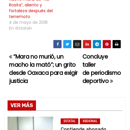
Rosita”, aliento y
fortaleza después del
terremoto
4 de mayo de 2018
En «Estatal»
“Mara no murió, un
Concluye
N
macho la mató”; un grito
taller
a
desde Oaxaca para exigir
de periodismo
justicia
deportivo
v
e
g
VER MÁS
a
ESTATAL
REGIONAL
Contiende abogado