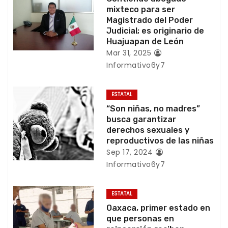
c
mixteco para ser
i
Magistrado del Poder
Judicial; es originario de
ó
Huajuapan de León
Mar 31, 2025
n
Informativo6y7
d
ESTATAL
e
“Son niñas, no madres”
busca garantizar
e
derechos sexuales y
reproductivos de las niñas
n
Sep 17, 2024
Informativo6y7
t
r
ESTATAL
Oaxaca, primer estado en
a
que personas en