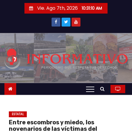
S
Vie. Ago 7th, 2026
10:31:11 AM
a
l
t
a
r
a
l
c
o
n
t
e
n
ESTATAL
i
Entre escombros y miedo, los
d
novenarios de las víctimas del