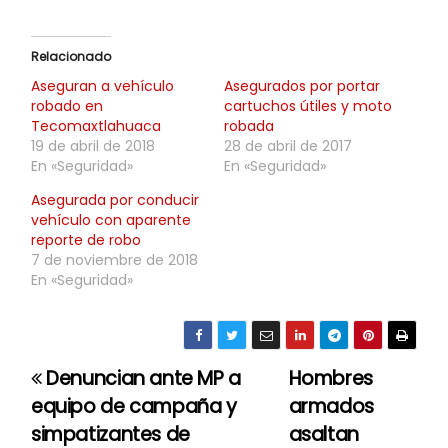
Relacionado
Aseguran a vehículo
Asegurados por portar
robado en
cartuchos útiles y moto
Tecomaxtlahuaca
robada
19 de abril de 2018
28 de abril de 2017
En «Seguridad»
En «Seguridad»
Asegurada por conducir
vehículo con aparente
reporte de robo
7 de noviembre de 2018
En «Seguridad»
Denuncian ante MP a
Hombres
N
equipo de campaña y
armados
a
simpatizantes de
asaltan