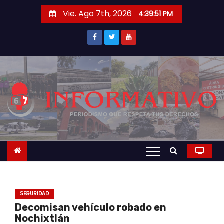
S
Vie. Ago 7th, 2026
4:39:52 PM
a
l
t
a
r
a
l
c
o
n
t
e
n
SEGURIDAD
i
Decomisan vehículo robado en
d
Nochixtlán