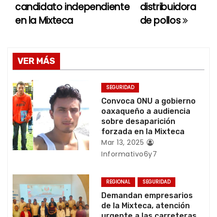
candidato independiente
distribuidora
v
en la Mixteca
de pollos
e
g
VER MÁS
a
c
SEGURIDAD
Convoca ONU a gobierno
i
oaxaqueño a audiencia
sobre desaparición
ó
forzada en la Mixteca
Mar 13, 2025
n
Informativo6y7
d
REGIONAL
SEGURIDAD
e
Demandan empresarios
de la Mixteca, atención
e
urgente a las carreteras