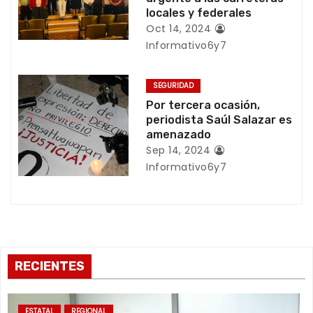
locales y federales
n
Oct 14, 2024
Informativo6y7
t
r
SEGURIDAD
Por tercera ocasión,
a
periodista Saúl Salazar es
amenazado
d
Sep 14, 2024
a
Informativo6y7
s
RECIENTES
ESTATAL
REGIONAL