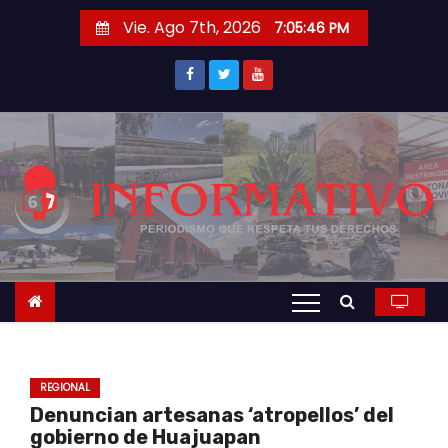
S
Vie. Ago 7th, 2026
7:05:48 PM
a
l
t
a
r
a
l
c
o
n
t
e
n
REGIONAL
i
Denuncian artesanas ‘atropellos’ del
d
gobierno de Huajuapan