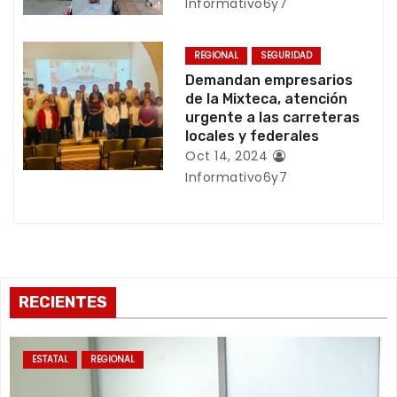
n
Informativo6y7
t
REGIONAL
SEGURIDAD
r
Demandan empresarios
de la Mixteca, atención
a
urgente a las carreteras
locales y federales
d
Oct 14, 2024
Informativo6y7
a
s
RECIENTES
ESTATAL
REGIONAL