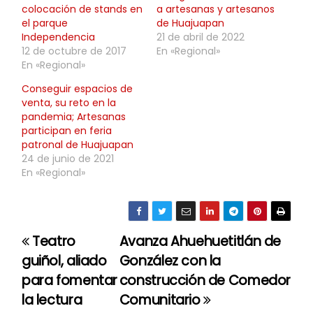
colocación de stands en
a artesanas y artesanos
el parque
de Huajuapan
Independencia
21 de abril de 2022
12 de octubre de 2017
En «Regional»
En «Regional»
Conseguir espacios de
venta, su reto en la
pandemia; Artesanas
participan en feria
patronal de Huajuapan
24 de junio de 2021
En «Regional»
Teatro
Avanza Ahuehuetitlán de
N
guiñol, aliado
González con la
a
para fomentar
construcción de Comedor
la lectura
Comunitario
v