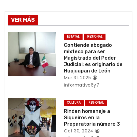
e
g
VER MÁS
a
ESTATAL
REGIONAL
c
Contiende abogado
mixteco para ser
i
Magistrado del Poder
Judicial; es originario de
ó
Huajuapan de León
Mar 31, 2025
n
Informativo6y7
d
CULTURA
REGIONAL
e
Rinden homenaje a
Siqueiros en la
e
Preparatoria número 3
Oct 30, 2024