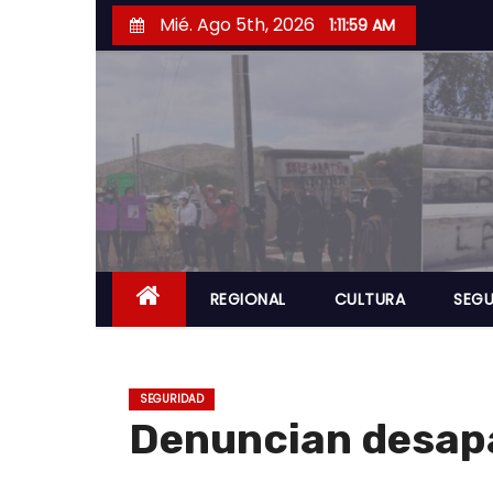
S
Mié. Ago 5th, 2026
1:12:00 AM
a
l
t
a
r
a
l
c
o
REGIONAL
CULTURA
SEGU
n
t
e
SEGURIDAD
n
Denuncian desap
i
d