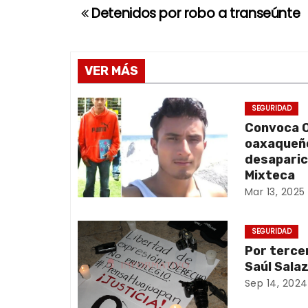
Detenidos por robo a transeúnte
N
a
v
VER MÁS
e
SEGURIDAD
Convoca O
g
oaxaqueño
a
desaparic
Mixteca
c
Mar 13, 2025
i
SEGURIDAD
ó
Por terce
Saúl Sala
n
Sep 14, 2024
d