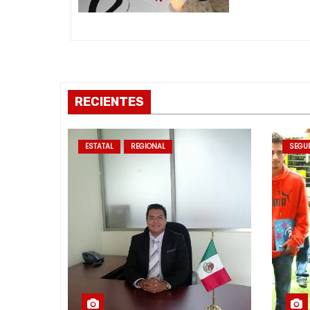
e
e
n
RECIENTES
t
r
ESTATAL
REGIONAL
SEGU
a
d
a
s