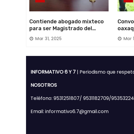
Contiende abogado mixteco
Convo
para ser Magistrado del
oaxaq
Poder Judicial; es originario
desapa
Mar 31, 2025
Mar 
de Huajuapan de León
Mixte
INFORMATIVO 6 Y 7
| Periodismo que respet
NOSOTROS
Teléfono: 9531251807/ 9531182709/9535322
Email: informativo6.7@gmail.com