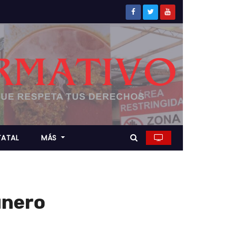
TATAL
MÁS
unero