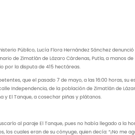
sterio Público, Lucía Flora Hernández Sánchez denunció 
inario de Zimatlán de Lázaro Cárdenas, Putla, a manos d
o por la disputa de 415 hectáreas.
etentes, que el pasado 7 de mayo, a las 16:00 horas, su
 calle Independencia, de la población de Zimatlán de Láza
ma y El Tanque, a cosechar piñas y plátanos.
 buscarlo al paraje El Tanque, pues no había llegado a la 
tos, los cuales eran de su cónyuge, quien decía: “¡No me 