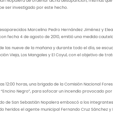
ián Nopalera de ordenar dicha desaparición, mismas que
be ser investigado por este hecho.
esaparecidos Marcelino Pedro Hernández Jiménez y Elea
 con fecha 4 de agosto de 2010, emitió una medida cautela
 de las nueve de la mañana y durante todo el día, se esc
ión Vieja, Los Mangales y El Coyul, con el objetivo de trat
as 12:00 horas, una brigada de la Comisión Nacional Fore
aje “Encino Negro”, para sofocar un incendio provocado po
ado de San Sebastián Nopalera emboscó a los integrantes 
do heridos el agente municipal Fernando Cruz Sánchez y