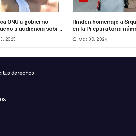
ca ONU a gobierno
Rinden homenaje a Siqu
ueño a audiencia sobre
en la Preparatoria núm
rición forzada en la
13, 2025
Oct 30, 2024
ca
a tus derechos
408