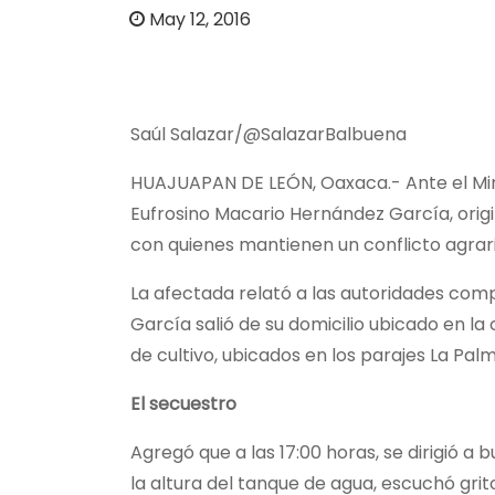
o
May 12, 2016
Saúl Salazar/@SalazarBalbuena
HUAJUAPAN DE LEÓN, Oaxaca.- Ante el Mini
Eufrosino Macario Hernández García, orig
con quienes mantienen un conflicto agrari
La afectada relató a las autoridades comp
García salió de su domicilio ubicado en la
de cultivo, ubicados en los parajes La Pal
El secuestro
Agregó que a las 17:00 horas, se dirigió a
la altura del tanque de agua, escuchó gri