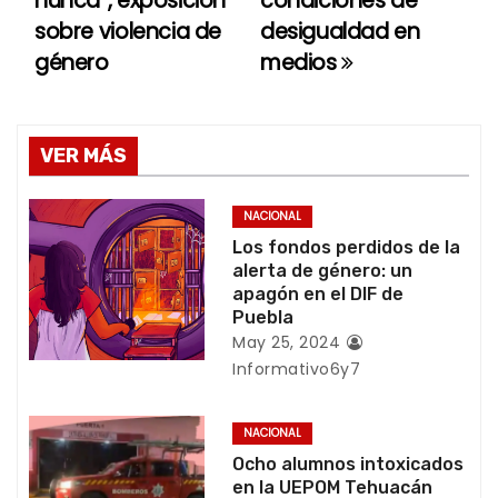
nunca”, exposición
condiciones de
sobre violencia de
desigualdad en
v
género
medios
e
g
VER MÁS
a
c
NACIONAL
Los fondos perdidos de la
i
alerta de género: un
apagón en el DIF de
ó
Puebla
May 25, 2024
n
Informativo6y7
d
NACIONAL
e
Ocho alumnos intoxicados
en la UEPOM Tehuacán