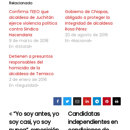
Relacionado
Confirma TEEO que
Gobierno de Chiapas,
alcaldesa de Juchitán
obligado a proteger la
ejerce violencia política
integridad de alcaldesa
contra Sindica
Rosa Pérez
Hacendaria
20 de agosto de 2016
9 de marzo de 2018
En «Nacional»
En «Estatal»
Detienen a presuntos
responsables del
homicidio de la
alcaldesa de Temixco
2 de enero de 2016
En «Seguridad»
“Yo soy antes, yo
Candidatas
N
soy casi, yo soy
independientes en
a