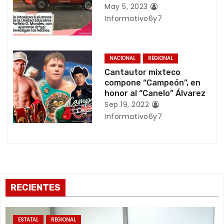
e
May 5, 2023
Informativo6y7
n
t
NACIONAL
REGIONAL
r
Cantautor mixteco
compone “Campeón”, en
a
honor al “Canelo” Álvarez
d
Sep 19, 2022
Informativo6y7
a
s
RECIENTES
ESTATAL
REGIONAL