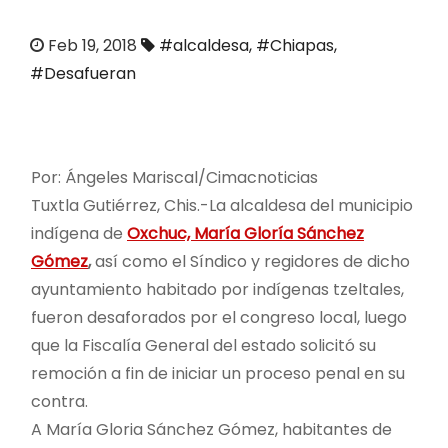
o
Feb 19, 2018
#alcaldesa
,
#Chiapas
,
#Desafueran
Por: Ángeles Mariscal/
Cimacnoticias
Tuxtla Gutiérrez, Chis.-
La alcaldesa del municipio
indígena de
Oxchuc, María Gloría Sánchez
Gómez
,
así como el Síndico y regidores de dicho
ayuntamiento habitado por indígenas tzeltales,
fueron desaforados por el congreso local, luego
que la Fiscalía General del estado solicitó su
remoción a fin de iniciar un proceso penal en su
contra.
A María Gloria Sánchez Gómez, habitantes de