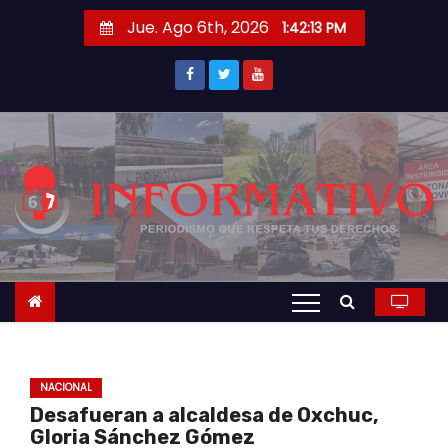
S
Jue. Ago 6th, 2026
1:42:13 PM
a
l
t
a
r
a
l
c
o
n
t
e
n
NACIONAL
i
Desafueran a alcaldesa de Oxchuc,
d
Gloria Sánchez Gómez