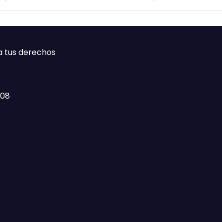
ca
a tus derechos
408