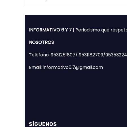
de Huajuapan de León
Mixte
INFORMATIVO 6 Y 7
| Periodismo que respet
NOSOTROS
Teléfono: 9531251807/ 9531182709/9535322
Email: informativo6.7@gmail.com
SÍGUENOS