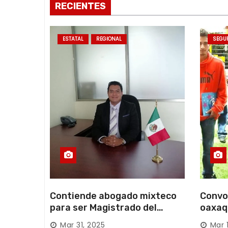
RECIENTES
t
r
ESTATAL
REGIONAL
SEGU
a
d
a
s
Contiende abogado mixteco
Convo
para ser Magistrado del
oaxaq
Poder Judicial; es originario
desapa
Mar 31, 2025
Mar 