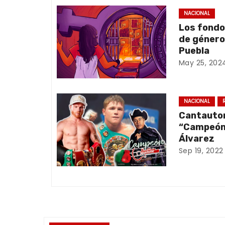
e
NACIONAL
Los fondo
g
de género:
a
Puebla
May 25, 202
c
i
NACIONAL
ó
Cantauto
“Campeón”
n
Álvarez
Sep 19, 2022
d
e
e
n