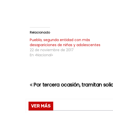
Relacionado
Puebla, segunda entidad con más
desapariciones de niñas y adolescentes
22 de noviembre de 2017
En «Nacional»
Por tercera ocasión, tramitan sol
N
a
v
VER MÁS