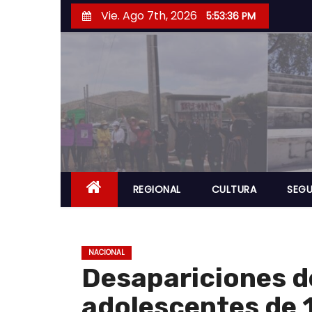
S
Vie. Ago 7th, 2026
5:53:37 PM
a
l
t
a
r
a
l
c
o
REGIONAL
CULTURA
SEGU
n
t
e
NACIONAL
n
Desapariciones d
i
adolescentes de 1
d