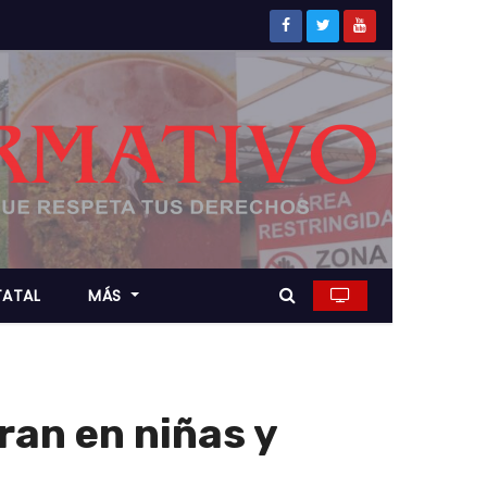
TATAL
MÁS
an en niñas y