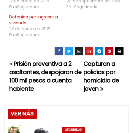
12 de enero de 2016
20 de septiembre de 2016
En «Seguridad»
En «Seguridad»
Detenido por ingresar a
vivienda
22 de enero de 2016
En «Seguridad»
Prisión preventiva a 2
Capturan a
N
asaltantes, despojaron de
policías por
a
100 mil pesos a cuenta
homicidio de
habiente
joven
v
e
g
VER MÁS
a
SEGURIDAD