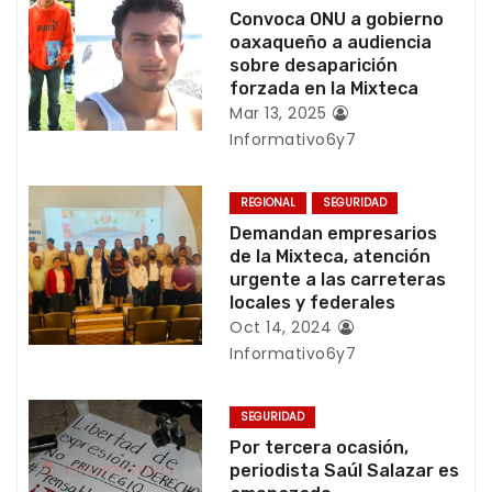
c
Convoca ONU a gobierno
oaxaqueño a audiencia
i
sobre desaparición
forzada en la Mixteca
ó
Mar 13, 2025
Informativo6y7
n
d
REGIONAL
SEGURIDAD
Demandan empresarios
e
de la Mixteca, atención
urgente a las carreteras
e
locales y federales
Oct 14, 2024
n
Informativo6y7
t
SEGURIDAD
r
Por tercera ocasión,
periodista Saúl Salazar es
a