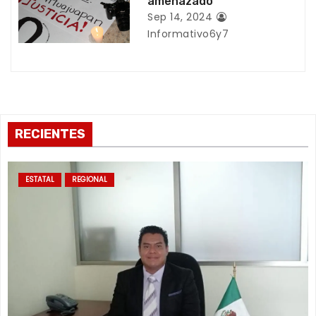
amenazado
Sep 14, 2024
d
Informativo6y7
a
s
RECIENTES
ESTATAL
REGIONAL