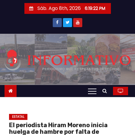
S
Sáb. Ago 8th, 2026
6:19:23 PM
a
l
t
a
r
a
l
c
o
n
t
e
n
ESTATAL
i
El periodista Hiram Moreno inicia
d
huelga de hambre por falta de