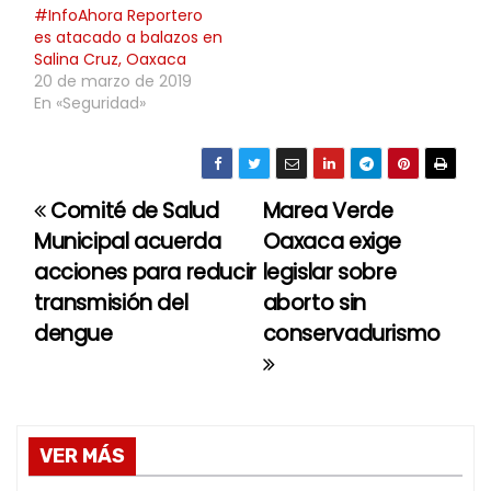
#InfoAhora Reportero
es atacado a balazos en
Salina Cruz, Oaxaca
20 de marzo de 2019
En «Seguridad»
Comité de Salud
Marea Verde
N
Municipal acuerda
Oaxaca exige
a
acciones para reducir
legislar sobre
transmisión del
aborto sin
v
dengue
conservadurismo
e
g
a
VER MÁS