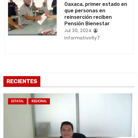
d
Oaxaca, primer estado en
que personas en
a
reinserción reciben
Pensión Bienestar
s
Jul 30, 2024
Informativo6y7
RECIENTES
ESTATAL
REGIONAL