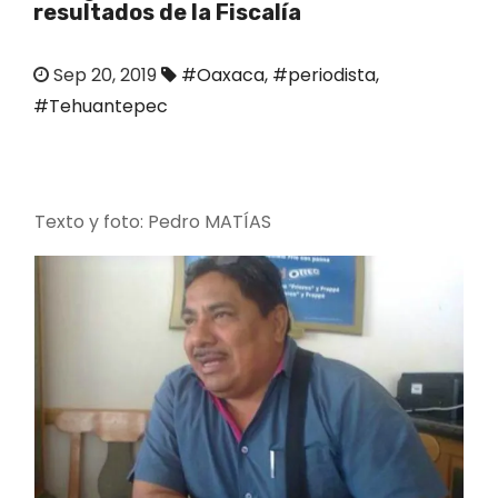
resultados de la Fiscalía
o
Sep 20, 2019
#Oaxaca
,
#periodista
,
#Tehuantepec
Texto y foto: Pedro MATÍAS