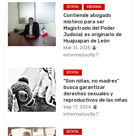
c
ESTATAL
REGIONAL
i
Contiende abogado
mixteco para ser
ó
Magistrado del Poder
Judicial; es originario de
n
Huajuapan de León
Mar 31, 2025
d
Informativo6y7
e
ESTATAL
e
“Son niñas, no madres”
busca garantizar
n
derechos sexuales y
reproductivos de las niñas
t
Sep 17, 2024
r
Informativo6y7
a
ESTATAL