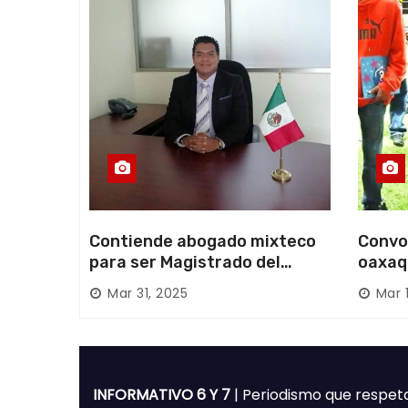
d
a
s
Contiende abogado mixteco
Convo
para ser Magistrado del
oaxaq
Poder Judicial; es originario
desapa
Mar 31, 2025
Mar 
de Huajuapan de León
Mixte
INFORMATIVO 6 Y 7
| Periodismo que respet