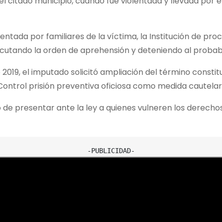
 citado municipio, cuando fue violentada y llevada por el 
tada por familiares de la víctima, la Institución de procur
jecutando la orden de aprehensión y deteniendo al proba
 2019, el imputado solicitó ampliación del término consti
Control prisión preventiva oficiosa como medida cautelar
de presentar ante la ley a quienes vulneren los derechos y