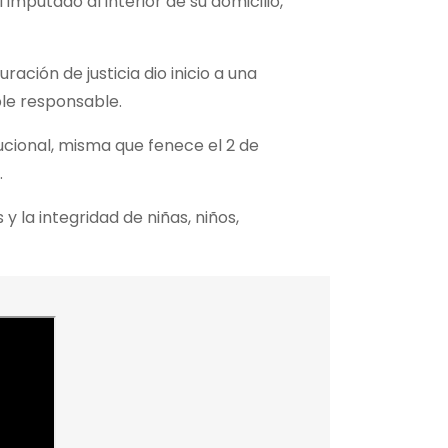
imputado al interior de su domicilio,
ación de justicia dio inicio a una
ble responsable.
tucional, misma que fenece el 2 de
.
 la integridad de niñas, niños,