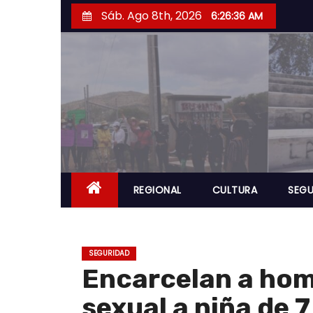
S
Sáb. Ago 8th, 2026
6:26:38 AM
a
l
t
a
r
a
l
c
o
REGIONAL
CULTURA
SEGU
n
t
e
SEGURIDAD
n
Encarcelan a ho
i
sexual a niña de 
d