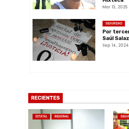
Mixteca
Mar 13, 2025
i
ó
SEGURIDAD
Por terce
n
Saúl Sala
d
Sep 14, 2024
e
e
n
t
RECIENTES
r
a
ESTATAL
REGIONAL
SEGU