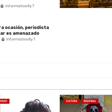
Informativo6y7
ra ocasión, periodista
zar es amenazado
Informativo6y7
RIDAD
CULTURA
REGIONAL