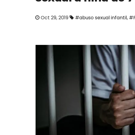
o
Oct 29, 2019
#abuso sexual infantil
,
#