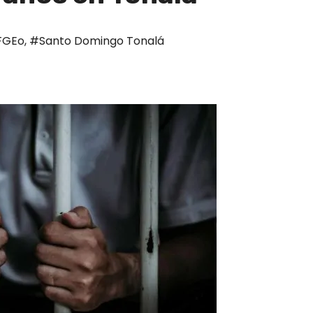
FGEo
,
#Santo Domingo Tonalá