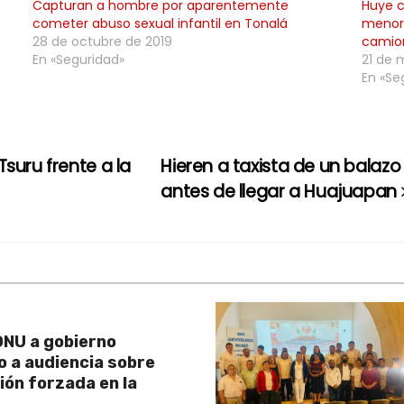
Capturan a hombre por aparentemente
Huye c
cometer abuso sexual infantil en Tonalá
menor 
28 de octubre de 2019
camio
En «Seguridad»
21 de 
En «Se
suru frente a la
Hieren a taxista de un balazo
antes de llegar a Huajuapan
NU a gobierno
 a audiencia sobre
ión forzada en la