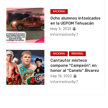
d
e
NACIONAL
Ocho alumnos intoxicados
e
en la UEPOM Tehuacán
n
May 5, 2023
Informativo6y7
t
r
NACIONAL
REGIONAL
a
Cantautor mixteco
compone “Campeón”, en
d
honor al “Canelo” Álvarez
Sep 19, 2022
a
Informativo6y7
s