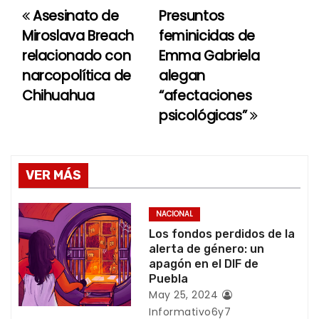
Asesinato de
Presuntos
N
Miroslava Breach
feminicidas de
a
relacionado con
Emma Gabriela
narcopolítica de
alegan
v
Chihuahua
“afectaciones
e
psicológicas”
g
a
VER MÁS
c
NACIONAL
i
Los fondos perdidos de la
alerta de género: un
ó
apagón en el DIF de
Puebla
n
May 25, 2024
Informativo6y7