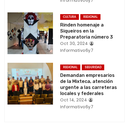
Informativo6y7
d
e
CULTURA
REGIONAL
Rinden homenaje a
e
Siqueiros en la
Preparatoria número 3
n
Oct 30, 2024
Informativo6y7
t
r
REGIONAL
SEGURIDAD
Demandan empresarios
a
de la Mixteca, atención
urgente a las carreteras
d
locales y federales
a
Oct 14, 2024
Informativo6y7
s