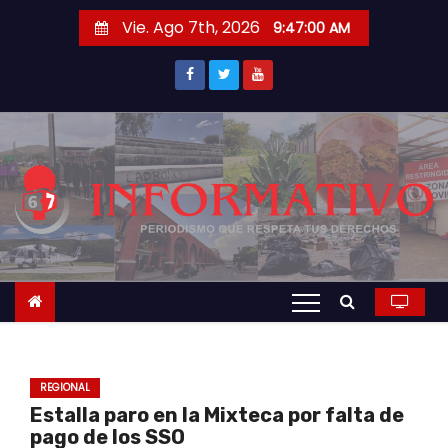
S
Vie. Ago 7th, 2026
9:47:01 AM
a
l
t
a
r
a
l
c
o
n
t
e
n
REGIONAL
i
Estalla paro en la Mixteca por falta de
d
pago de los SSO