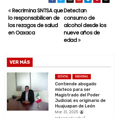
Recrimina SNTSA que
Detectan
N
lo responsabilicen de
consumo de
a
los rezagos de salud
alcohol desde los
en Oaxaca
nueve años de
v
edad
e
g
VER MÁS
a
c
ESTATAL
REGIONAL
Contiende abogado
i
mixteco para ser
Magistrado del Poder
ó
Judicial; es originario de
Huajuapan de León
n
Mar 31, 2025