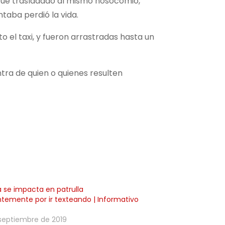
 fue trasladado al mismo nosocomio,
taba perdió la vida.
o el taxi, y fueron arrastradas hasta un
ntra de quien o quienes resulten
a se impacta en patrulla
temente por ir texteando | Informativo
septiembre de 2019