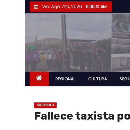
S
Vie. Ago 7th, 2026
6:06:11 AM
a
l
t
a
r
a
l
c
o
REGIONAL
CULTURA
SEGU
n
t
e
SEGURIDAD
n
Fallece taxista p
i
d