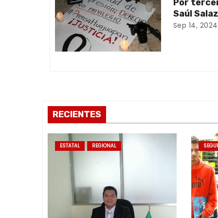
ó
Por terce
Saúl Sala
n
Sep 14, 2024
d
e
e
n
RECIENTES
t
r
ESTATAL
REGIONAL
SEGU
a
d
a