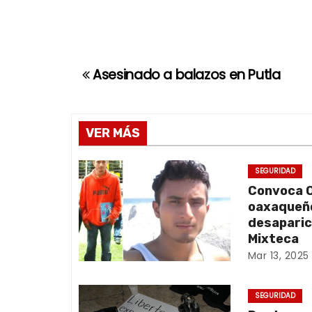
Asesinado a balazos en Putla
N
a
v
VER MÁS
e
SEGURIDAD
Convoca O
g
oaxaqueño
a
desaparic
Mixteca
c
Mar 13, 2025
i
SEGURIDAD