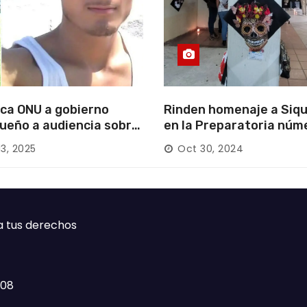
ca ONU a gobierno
Rinden homenaje a Siqu
ueño a audiencia sobre
en la Preparatoria núm
rición forzada en la
13, 2025
Oct 30, 2024
ca
a tus derechos
408