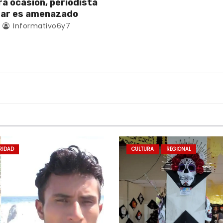
ra ocasión, periodista
zar es amenazado
Informativo6y7
RIDAD
CULTURA
REGIONAL