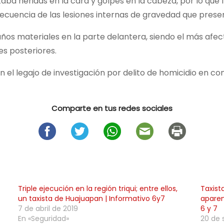
aba heridas en la cara y golpes en la cabeza, por lo que
ecuencia de las lesiones internas de gravedad que presen
ños materiales en la parte delantera, siendo el más afect
es posteriores.
 el legajo de investigación por delito de homicidio en co
Comparte en tus redes sociales
Triple ejecución en la región triqui; entre ellos,
Taxist
un taxista de Huajuapan | Informativo 6y7
aparen
7 de abril de 2019
6 y 7
En «Seguridad»
20 de 