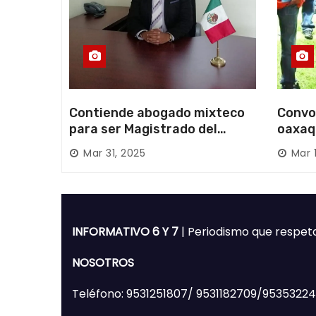
s
Contiende abogado mixteco
Convo
para ser Magistrado del
oaxaq
Poder Judicial; es originario
desapa
Mar 31, 2025
Mar 
de Huajuapan de León
Mixte
INFORMATIVO 6 Y 7
| Periodismo que respet
NOSOTROS
Teléfono: 9531251807/ 9531182709/9535322