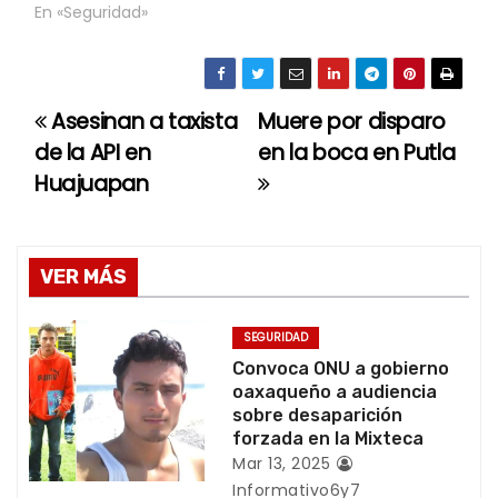
En «Seguridad»
Asesinan a taxista
Muere por disparo
N
de la API en
en la boca en Putla
a
Huajuapan
v
e
VER MÁS
g
SEGURIDAD
a
Convoca ONU a gobierno
oaxaqueño a audiencia
c
sobre desaparición
forzada en la Mixteca
i
Mar 13, 2025
Informativo6y7