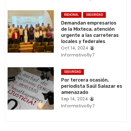
ó
n
REGIONAL
SEGURIDAD
Demandan empresarios
d
de la Mixteca, atención
urgente a las carreteras
e
locales y federales
e
Oct 14, 2024
Informativo6y7
n
t
SEGURIDAD
Por tercera ocasión,
r
periodista Saúl Salazar es
amenazado
a
Sep 14, 2024
Informativo6y7
d
a