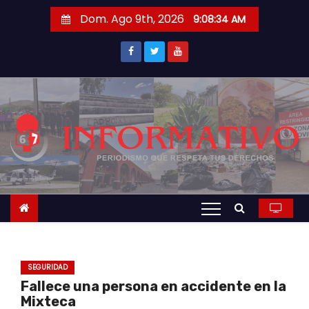
S
Dom. Ago 9th, 2026
9:08:35 AM
a
l
t
a
r
a
l
c
o
n
t
e
n
SEGURIDAD
i
Fallece una persona en accidente en la
d
Mixteca