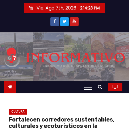
S
Vie. Ago 7th, 2026
2:14:23 PM
a
l
t
a
r
a
l
c
o
n
t
e
n
CULTURA
i
Fortalecen corredores sustentables,
d
culturales y ecoturísticos en la