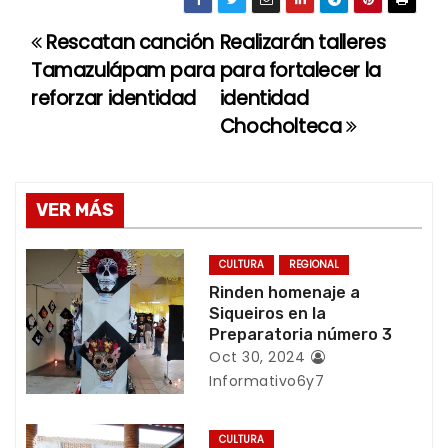
Rescatan canción
Realizarán talleres
N
Tamazulápam para
para fortalecer la
a
reforzar identidad
identidad
Chocholteca
v
e
g
VER MÁS
a
CULTURA
REGIONAL
c
Rinden homenaje a
Siqueiros en la
i
Preparatoria número 3
Oct 30, 2024
ó
Informativo6y7
n
CULTURA