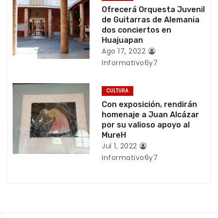
d
Ofrecerá Orquesta Juvenil
de Guitarras de Alemania
e
dos conciertos en
Huajuapan
e
Ago 17, 2022
Informativo6y7
n
t
CULTURA
Con exposición, rendirán
r
homenaje a Juan Alcázar
por su valioso apoyo al
a
MureH
Jul 1, 2022
d
Informativo6y7
a
s