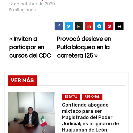
12 de octubre de 2020
En «Regional»
Invitan a
Provocó deslave en
N
participar en
Putla bloqueo en la
a
cursos del CDC
carretera 125
v
e
VER MÁS
g
ESTATAL
REGIONAL
a
Contiende abogado
mixteco para ser
c
Magistrado del Poder
Judicial; es originario de
i
Huajuapan de León