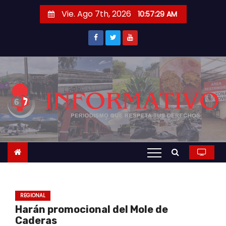
S
Vie. Ago 7th, 2026
10:57:29 AM
a
l
t
a
r
a
l
c
o
n
t
e
n
REGIONAL
i
Harán promocional del Mole de
d
Caderas