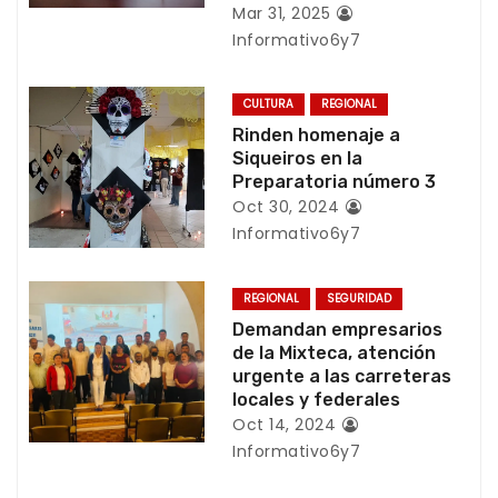
Mar 31, 2025
ó
Informativo6y7
n
CULTURA
REGIONAL
d
Rinden homenaje a
Siqueiros en la
e
Preparatoria número 3
e
Oct 30, 2024
Informativo6y7
n
t
REGIONAL
SEGURIDAD
Demandan empresarios
r
de la Mixteca, atención
urgente a las carreteras
a
locales y federales
Oct 14, 2024
d
Informativo6y7
a