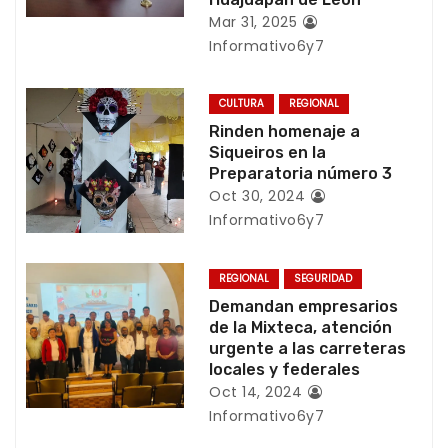
ó
Mar 31, 2025
n
Informativo6y7
d
CULTURA
REGIONAL
e
Rinden homenaje a
Siqueiros en la
e
Preparatoria número 3
Oct 30, 2024
n
Informativo6y7
t
REGIONAL
SEGURIDAD
r
Demandan empresarios
de la Mixteca, atención
a
urgente a las carreteras
locales y federales
d
Oct 14, 2024
Informativo6y7
a