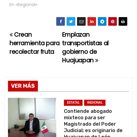
En «Regional»
Crean
Emplazan
N
herramienta para
transportistas al
a
recolectar fruta
gobierno de
Huajuapan
v
e
g
VER MÁS
a
ESTATAL
REGIONAL
c
Contiende abogado
mixteco para ser
i
Magistrado del Poder
Judicial; es originario de
Huajuapan de León