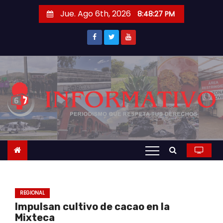
S
Jue. Ago 6th, 2026
8:48:28 PM
a
l
t
a
r
a
l
c
o
n
t
e
n
REGIONAL
i
Impulsan cultivo de cacao en la
d
Mixteca