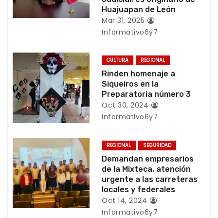
ó
Huajuapan de León
Mar 31, 2025
n
Informativo6y7
d
CULTURA
REGIONAL
e
Rinden homenaje a
Siqueiros en la
e
Preparatoria número 3
Oct 30, 2024
n
Informativo6y7
t
REGIONAL
SEGURIDAD
r
Demandan empresarios
de la Mixteca, atención
a
urgente a las carreteras
locales y federales
d
Oct 14, 2024
Informativo6y7