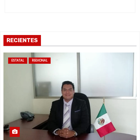
a
s
RECIENTES
ESTATAL
REGIONAL