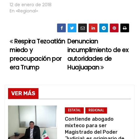
12 de enero de 2018
En «Regional»
Respira Tezoatlán
Denuncian
N
miedo y
incumplimiento de ex
a
preocupación por
autoridades de
era Trump
Huajuapan
v
e
g
VER MÁS
a
ESTATAL
REGIONAL
c
Contiende abogado
mixteco para ser
i
Magistrado del Poder
Judicial; es originario de