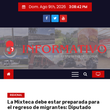
S
Dom. Ago 9th, 2026
3:08:43 PM
a
l
t
a
r
a
l
c
o
n
t
e
n
REGIONAL
i
La Mixteca debe estar preparada para
d
el regreso de migrantes: Diputado