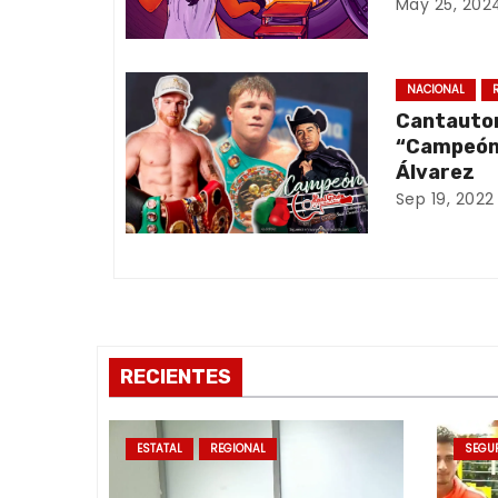
May 25, 202
i
ó
NACIONAL
Cantauto
n
“Campeón”
Álvarez
d
Sep 19, 2022
e
e
n
t
RECIENTES
r
ESTATAL
REGIONAL
SEGU
a