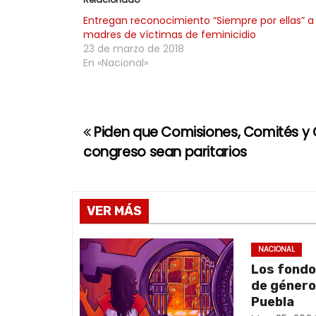
Entregan reconocimiento “Siempre por ellas” a
madres de víctimas de feminicidio
23 de marzo de 2018
En «Nacional»
Piden que Comisiones, Comités y 
N
congreso sean paritarios
a
v
VER MÁS
e
g
NACIONAL
Los fondo
a
de género:
Puebla
c