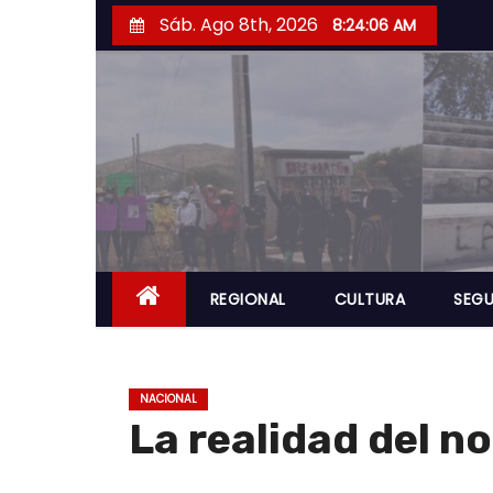
S
Sáb. Ago 8th, 2026
8:24:07 AM
a
l
t
a
r
a
l
c
o
REGIONAL
CULTURA
SEGU
n
t
e
NACIONAL
n
La realidad del n
i
d