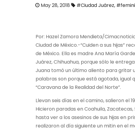
o
May 28, 2018
#Ciudad Juárez
,
#femini
Por: Hazel Zamora Mendieta/
Cimacnotici
Ciudad de México.-
“Cuiden a sus hijas” r
de México. Ella es madre Ana María Gardea
Juárez, Chihuahua, porque sólo le entregar
Juana tomó un último aliento para gritar u
palabras son porque está agotada, igual q
“Caravana de la Realidad del Norte”.
Llevan seis días en el camino, salieron el
Hicieron paradas en Coahuila, Zacatecas, S
hasta ver a los asesinos de sus hijas en p
realizaron al día siguiente un mitin en el