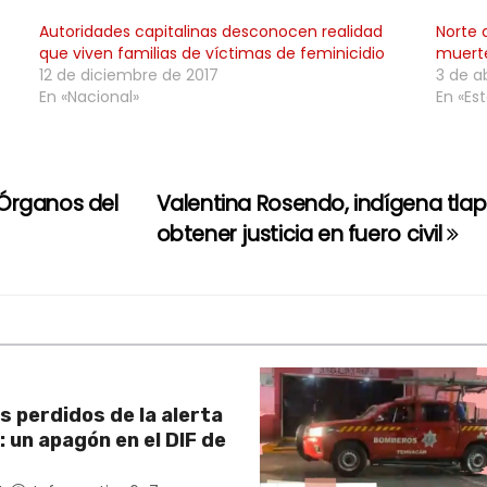
Autoridades capitalinas desconocen realidad
Norte 
que viven familias de víctimas de feminicidio
muerte
12 de diciembre de 2017
3 de ab
En «Nacional»
En «Est
Órganos del
Valentina Rosendo, indígena tlap
obtener justicia en fuero civil
s perdidos de la alerta
 un apagón en el DIF de