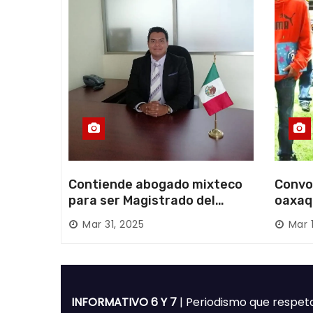
d
a
s
Contiende abogado mixteco
Convo
para ser Magistrado del
oaxaq
Poder Judicial; es originario
desapa
Mar 31, 2025
Mar 
de Huajuapan de León
Mixte
INFORMATIVO 6 Y 7
| Periodismo que respet