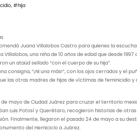
cidio
,
#hija
as
ecomendó Juana Villalobos Castro para quienes la escucha
 Villalobos, una niña de 10 años de edad que desde 1997 a
on un ataúd sellado “con el cuerpo de su hija”.
na consigna, “¡Ni una más!”, con los ojos cerrados y el pu
ue las otras madres de hijas de víctimas de feminicidio 
 19 de mayo de Ciudad Juárez para cruzar el territorio mexi
an Luis Potosí y Querétaro, recogieron historias de otras
risión. Finalmente, llegaron el pasado 24 de mayo a su des
 monumento del Hemiciclo a Juárez.