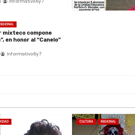
4
Informativo6y7
REGIONAL
r mixteco compone
, en honor al “Canelo”
Informativo6y7
RIDAD
CULTURA
REGIONAL