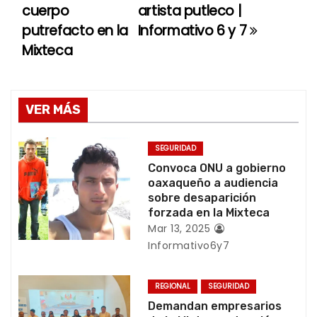
cuerpo
artista putleco |
a
putrefacto en la
Informativo 6 y 7
Mixteca
v
e
g
VER MÁS
a
SEGURIDAD
c
Convoca ONU a gobierno
oaxaqueño a audiencia
i
sobre desaparición
forzada en la Mixteca
ó
Mar 13, 2025
Informativo6y7
n
d
REGIONAL
SEGURIDAD
Demandan empresarios