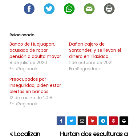
Relacionado
Banco de Huajuapan,
Dañan cajero de
acusado de robar
Santander, y se llevan el
pensión a adulta mayor
dinero en Tlaxiaco
8 de julio de 2020
1 de octubre de 2021
En «Regional»
En «Seguridad»
Preocupados por
inseguridad, piden estar
alertas en bancos
12 de marzo de 2018
En «Regional»
Localizan
Hurtan dos esculturas a
N