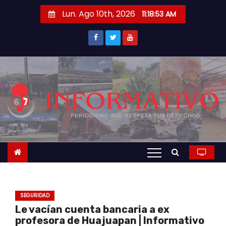
S
Lun. Ago 10th, 2026
11:18:54 AM
a
l
t
a
r
a
l
c
o
n
t
e
n
SEGURIDAD
i
Le vacían cuenta bancaria a ex
d
profesora de Huajuapan | Informativo