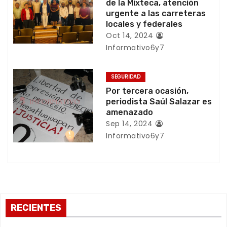
e
de la Mixteca, atención
urgente a las carreteras
e
locales y federales
Oct 14, 2024
n
Informativo6y7
t
SEGURIDAD
r
Por tercera ocasión,
periodista Saúl Salazar es
a
amenazado
Sep 14, 2024
d
Informativo6y7
a
s
RECIENTES