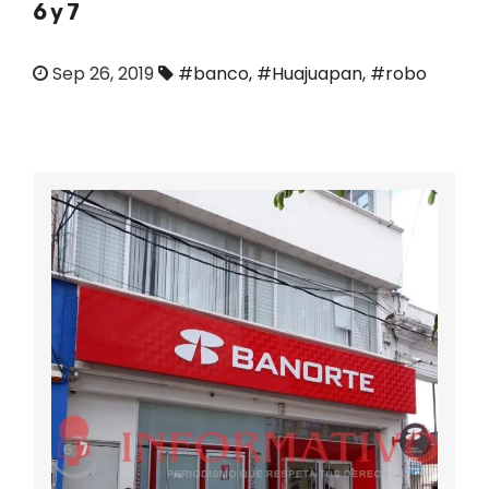
6 y 7
o
Sep 26, 2019
#banco
,
#Huajuapan
,
#robo