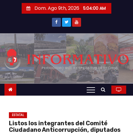
S
Dom. Ago 9th, 2026
5:04:01 AM
a
l
t
a
r
a
l
c
o
n
t
e
n
ESTATAL
i
Listos los integrantes del Comité
d
Ciudadano Anticorrupción, diputados