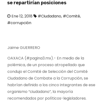
se repartirían posiciones
o
Ene 12, 2018
#Ciudadano
,
#Comité
,
#corrupción
Jaime GUERRERO
OAXACA (#pagina3.mx).- En medio de la
polémica, de un proceso atropellado que
condujo el Comité de Selección del Comité
Ciudadano de Combate a la Corrupción, se
habrían definido a los cinco integrantes de ese
organismo “ciudadano”, la mayoría
recomendados por políticos-legisladores.