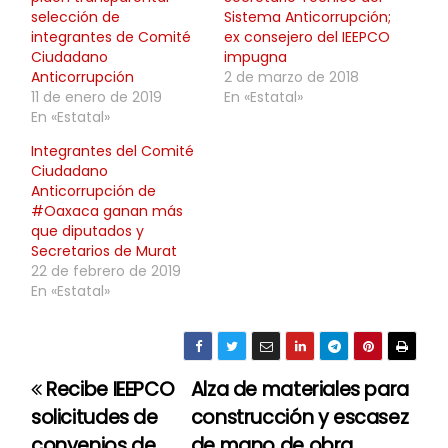
selección de
Sistema Anticorrupción;
integrantes de Comité
ex consejero del IEEPCO
Ciudadano
impugna
Anticorrupción
2 de marzo de 2018
11 de enero de 2019
En «Estatal»
En «Estatal»
Integrantes del Comité
Ciudadano
Anticorrupción de
#Oaxaca ganan más
que diputados y
Secretarios de Murat
22 de febrero de 2019
En «Estatal»
Recibe IEEPCO
Alza de materiales para
N
solicitudes de
construcción y escasez
a
convenios de
de mano de obra