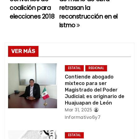
coalición para
retrasan la
v
elecciones 2018
reconstrucción en el
e
Istmo
g
a
VER MÁS
c
ESTATAL
REGIONAL
i
Contiende abogado
mixteco para ser
ó
Magistrado del Poder
Judicial; es originario de
n
Huajuapan de León
Mar 31, 2025
d
Informativo6y7
e
ESTATAL