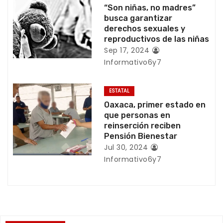
e
“Son niñas, no madres”
busca garantizar
n
derechos sexuales y
reproductivos de las niñas
t
Sep 17, 2024
r
Informativo6y7
a
ESTATAL
d
Oaxaca, primer estado en
que personas en
a
reinserción reciben
Pensión Bienestar
s
Jul 30, 2024
Informativo6y7