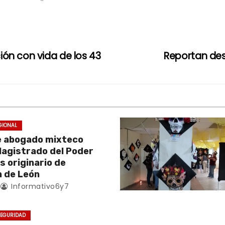
ón con vida de los 43
Reportan de
GIONAL
e abogado mixteco
Magistrado del Poder
es originario de
 de León
Informativo6y7
EGURIDAD