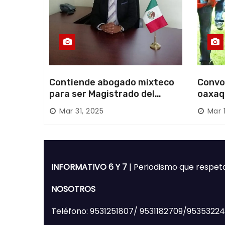
s
Contiende abogado mixteco
Convo
para ser Magistrado del
oaxaq
Poder Judicial; es originario
desapa
Mar 31, 2025
Mar 
de Huajuapan de León
Mixte
INFORMATIVO 6 Y 7
| Periodismo que respet
NOSOTROS
Teléfono: 9531251807/ 9531182709/9535322