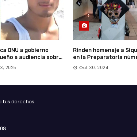
ca ONU a gobierno
Rinden homenaje a Siqu
ueño a audiencia sobre
en la Preparatoria núm
rición forzada en la
13, 2025
Oct 30, 2024
ca
a tus derechos
408