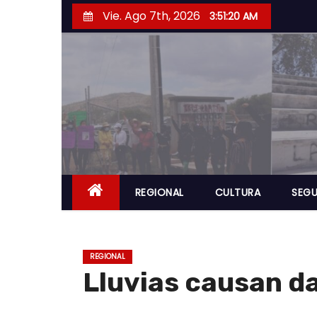
S
Vie. Ago 7th, 2026
3:51:21 AM
a
l
t
a
r
a
l
c
o
REGIONAL
CULTURA
SEGU
n
t
e
REGIONAL
n
Lluvias causan d
i
d