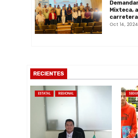
ó
Demandan 
Mixteca, 
n
carretera
Oct 14, 202
d
e
e
n
RECIENTES
t
r
ESTATAL
REGIONAL
SEGU
a
d
a