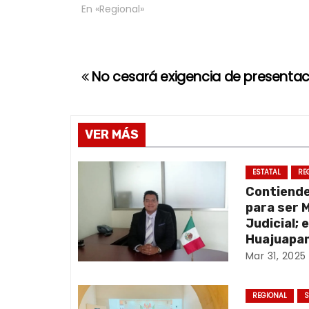
En «Regional»
No cesará exigencia de presentaci
N
a
v
VER MÁS
e
ESTATAL
RE
Contiend
g
para ser 
a
Judicial; 
Huajuapan
c
Mar 31, 2025
i
REGIONAL
S