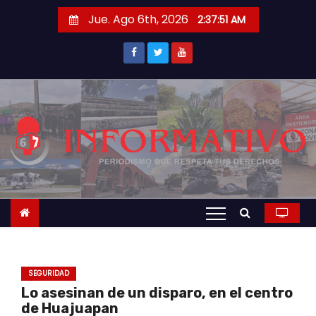
S
Jue. Ago 6th, 2026
2:37:52 AM
a
l
t
a
r
a
l
c
o
n
t
e
n
SEGURIDAD
i
Lo asesinan de un disparo, en el centro
d
de Huajuapan