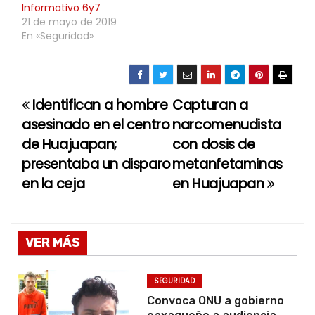
Informativo 6y7
21 de mayo de 2019
En «Seguridad»
Identifican a hombre
Capturan a
N
asesinado en el centro
narcomenudista
a
de Huajuapan;
con dosis de
presentaba un disparo
metanfetaminas
v
en la ceja
en Huajuapan
e
g
VER MÁS
a
c
SEGURIDAD
Convoca ONU a gobierno