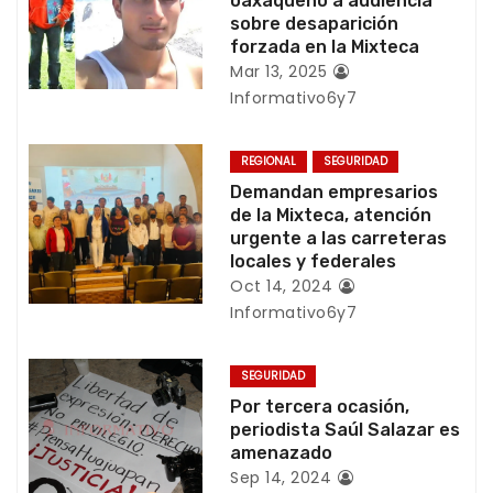
i
oaxaqueño a audiencia
sobre desaparición
ó
forzada en la Mixteca
Mar 13, 2025
n
Informativo6y7
d
REGIONAL
SEGURIDAD
e
Demandan empresarios
de la Mixteca, atención
e
urgente a las carreteras
locales y federales
n
Oct 14, 2024
Informativo6y7
t
r
SEGURIDAD
Por tercera ocasión,
a
periodista Saúl Salazar es
amenazado
d
Sep 14, 2024