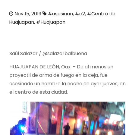
o
Nov 15, 2019
#asesinan
,
#c2
,
#Centro de
Huajuapan
,
#Huajuapan
Saúl Salazar / @salazarbalbuena
HUAJUAPAN DE LEÓN, Oax. – De al menos un
proyectil de arma de fuego en la ceja, fue
asesinado un hombre la noche de ayer jueves, en
el centro de esta ciudad.