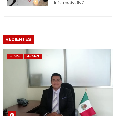
a
Informativo6y7
s
RECIENTES
ESTATAL
REGIONAL