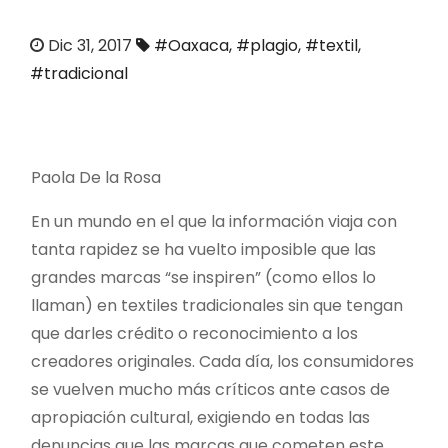
o
Dic 31, 2017
#Oaxaca
,
#plagio
,
#textil
,
#tradicional
Paola De la Rosa
En un mundo en el que la información viaja con
tanta rapidez se ha vuelto imposible que las
grandes marcas “se inspiren” (como ellos lo
llaman) en textiles tradicionales sin que tengan
que darles crédito o reconocimiento a los
creadores originales.
Cada día, los consumidores
se vuelven mucho más críticos ante casos de
apropiación cultural, exigiendo en todas las
denuncias que las marcas que cometen este