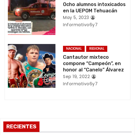
e
Ocho alumnos intoxicados
en la UEPOM Tehuacán
e
May 5, 2023
Informativo6y7
n
t
NACIONAL
REGIONAL
r
Cantautor mixteco
compone “Campeón”, en
a
honor al “Canelo” Álvarez
d
Sep 19, 2022
Informativo6y7
a
s
RECIENTES