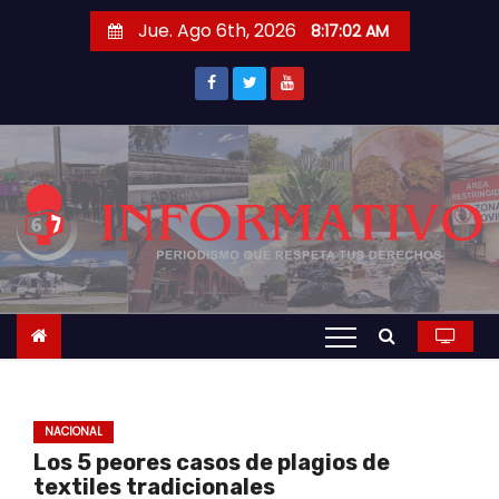
S
Jue. Ago 6th, 2026
8:17:02 AM
a
l
t
a
r
a
l
c
o
n
t
e
n
NACIONAL
i
Los 5 peores casos de plagios de
d
textiles tradicionales