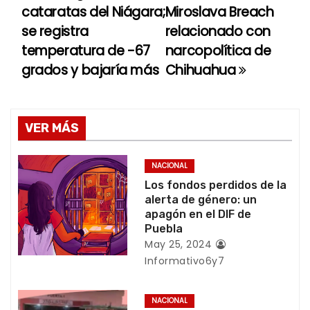
cataratas del Niágara;
Miroslava Breach
a
se registra
relacionado con
temperatura de -67
narcopolítica de
v
grados y bajaría más
Chihuahua
e
g
VER MÁS
a
c
NACIONAL
Los fondos perdidos de la
i
alerta de género: un
apagón en el DIF de
ó
Puebla
May 25, 2024
n
Informativo6y7
d
NACIONAL