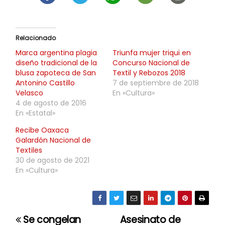
Relacionado
Marca argentina plagia
Triunfa mujer triqui en
diseño tradicional de la
Concurso Nacional de
blusa zapoteca de San
Textil y Rebozos 2018
Antonino Castillo
7 de septiembre de 2018
Velasco
En «Cultura»
4 de agosto de 2016
En «Estatal»
Recibe Oaxaca
Galardón Nacional de
Textiles
30 de agosto de 2021
En «Cultura»
Se congelan
Asesinato de
N