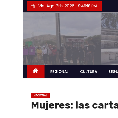
S
Vie. Ago 7th, 2026
9:49:19 PM
a
l
t
a
r
a
l
c
o
REGIONAL
CULTURA
SEGU
n
t
e
NACIONAL
n
Mujeres: las cart
i
d