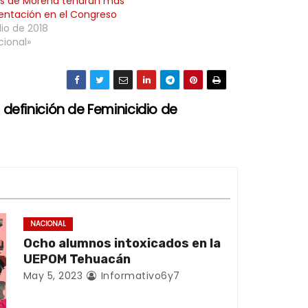
es de Morena tendrán más
entación en el Congreso
lio de 2018
cional»
a definición de Feminicidio de
NACIONAL
Ocho alumnos intoxicados en la
UEPOM Tehuacán
May 5, 2023
Informativo6y7