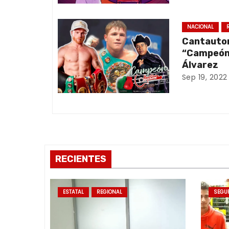
i
ó
NACIONAL
Cantauto
n
“Campeón”
Álvarez
d
Sep 19, 2022
e
e
n
t
RECIENTES
r
ESTATAL
REGIONAL
SEGU
a
d