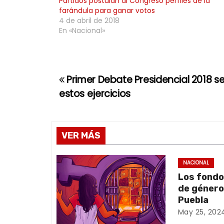
Partidos postulan al Congreso perfiles de la
farándula para ganar votos
4 de abril de 2018
En «Nacional»
Primer Debate Presidencial 2018 ser
N
estos ejercicios
a
v
VER MÁS
e
g
NACIONAL
Los fondo
a
de género:
Puebla
c
May 25, 202