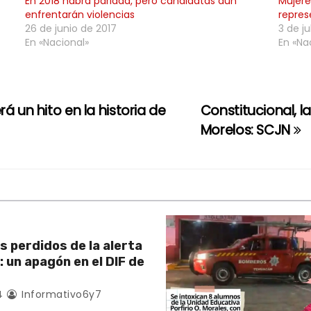
En 2018 habrá paridad, pero candidatas aún
Mujer
enfrentarán violencias
repres
26 de junio de 2017
3 de ju
En «Nacional»
En «Na
á un hito en la historia de
Constitucional, l
Morelos: SCJN
s perdidos de la alerta
 un apagón en el DIF de
4
Informativo6y7