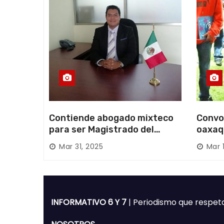
a
s
Contiende abogado mixteco
Convo
para ser Magistrado del
oaxaq
Poder Judicial; es originario
desapa
Mar 31, 2025
Mar 
de Huajuapan de León
Mixte
INFORMATIVO 6 Y 7
| Periodismo que respet