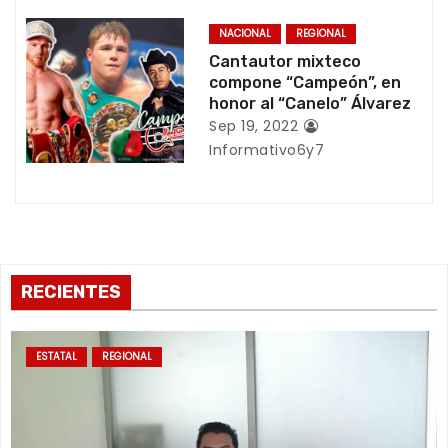
r
NACIONAL
REGIONAL
a
Cantautor mixteco
compone “Campeón”, en
d
honor al “Canelo” Álvarez
Sep 19, 2022
a
Informativo6y7
s
RECIENTES
ESTATAL
REGIONAL