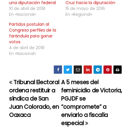
una diputación federal
Cruz hacia la diputación
10 de abril de 2018
15 de mayo de 2016
En «Nacional»
En «Regional»
Partidos postulan al
Congreso perfiles de la
farándula para ganar
votos
4 de abril de 2018
En «Nacional»
Tribunal Electoral
A 5 meses del
N
ordena restituir a
feminicidio de Victoria,
a
síndica de San
PGJDF se
Juan Colorado, en
“compromete” a
v
Oaxaca
enviarlo a fiscalía
e
especial