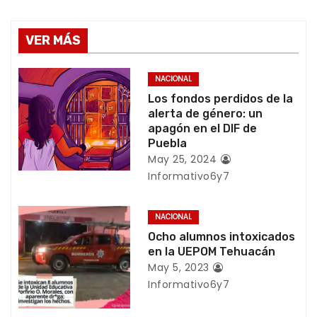
g
a
VER MÁS
c
NACIONAL
i
Los fondos perdidos de la
alerta de género: un
ó
apagón en el DIF de
Puebla
n
May 25, 2024
Informativo6y7
d
e
NACIONAL
Ocho alumnos intoxicados
e
en la UEPOM Tehuacán
n
May 5, 2023
Informativo6y7
t