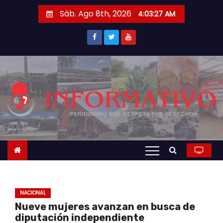
S
Sáb. Ago 8th, 2026
4:03:28 AM
a
l
t
a
r
a
l
c
o
n
t
e
n
NACIONAL
i
Nueve mujeres avanzan en busca de
d
diputación independiente