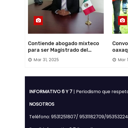
Contiende abogado mixteco
Convo
para ser Magistrado del
oaxaq
Poder Judicial; es originario
desapa
Mar 31, 2025
Mar 
de Huajuapan de León
Mixte
INFORMATIVO 6 Y 7
| Periodismo que respet
NOSOTROS
Teléfono: 9531251807/ 9531182709/9535322