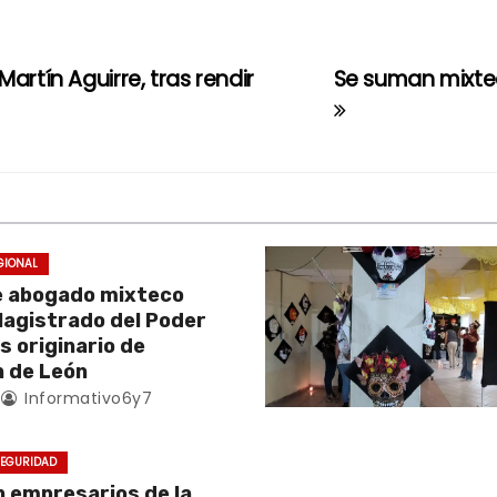
artín Aguirre, tras rendir
Se suman mixte
GIONAL
e abogado mixteco
Magistrado del Poder
es originario de
 de León
Informativo6y7
EGURIDAD
empresarios de la