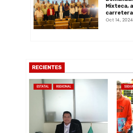
n
Mixteca, 
d
carretera
Oct 14, 202
e
e
n
t
RECIENTES
r
a
ESTATAL
REGIONAL
SEGU
d
a
s