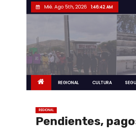
S
Mié. Ago 5th, 2026
1:46:43 AM
a
l
t
a
r
a
l
c
o
REGIONAL
CULTURA
SEGU
n
t
e
REGIONAL
n
Pendientes, pagos
i
d