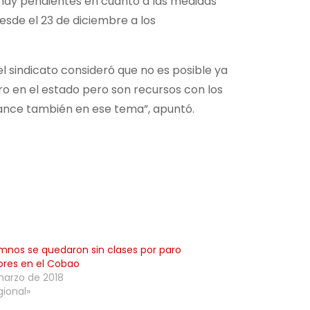
 hay pendientes en cuanto a las medidas
esde el 23 de diciembre a los
el sindicato consideró que no es posible ya
ro en el estado pero son recursos con los
ance también en ese tema”, apuntó.
umnos se quedaron sin clases por paro
ores en el Cobao
marzo de 2018
gional»