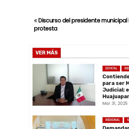
Discurso del presidente municipal M
N
protesta
a
v
VER MÁS
e
g
ESTATAL
RE
Contiend
a
para ser 
Judicial; 
c
Huajuapan
Mar 31, 2025
i
ó
REGIONAL
S
Demandan 