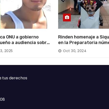
ca ONU a gobierno
Rinden homenaje a Siqu
ueño a audiencia sobre
en la Preparatoria núm
rición forzada en la
13, 2025
Oct 30, 2024
ca
a tus derechos
408