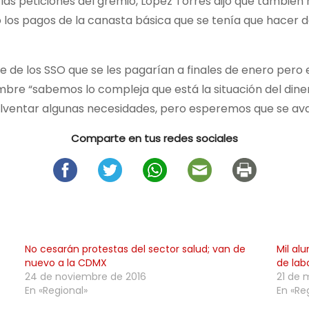
as peticiones del gremio, López Torres dijo que también
o los pagos de la canasta básica que se tenía que hacer d
te de los SSO que se les pagarían a finales de enero pero 
mbre “sabemos lo compleja que está la situación del dine
lventar algunas necesidades, pero esperemos que se av
Comparte en tus redes sociales
No cesarán protestas del sector salud; van de
Mil al
nuevo a la CDMX
de lab
24 de noviembre de 2016
21 de 
En «Regional»
En «Re