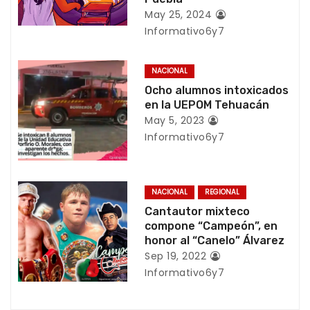
i
May 25, 2024
Informativo6y7
ó
n
NACIONAL
Ocho alumnos intoxicados
d
en la UEPOM Tehuacán
e
May 5, 2023
Informativo6y7
e
n
NACIONAL
REGIONAL
t
Cantautor mixteco
compone “Campeón”, en
r
honor al “Canelo” Álvarez
Sep 19, 2022
a
Informativo6y7
d