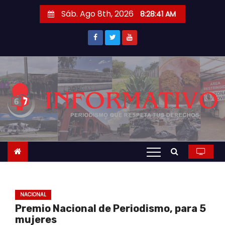
S
Sáb. Ago 8th, 2026
8:28:42 AM
a
l
t
a
r
a
l
c
o
n
t
e
n
NACIONAL
i
Premio Nacional de Periodismo, para 5
d
mujeres