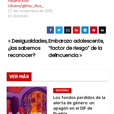
Paulina Ríos
Olivera/@Pau_Rios_
27 de noviembre de 2019
En «Estatal»
Desigualdades,
Embarazo adolescente,
N
¿las sabemos
“factor de riesgo” de la
a
reconocer?
delincuencia
v
e
VER MÁS
g
NACIONAL
a
Los fondos perdidos de la
alerta de género: un
c
apagón en el DIF de
Puebla