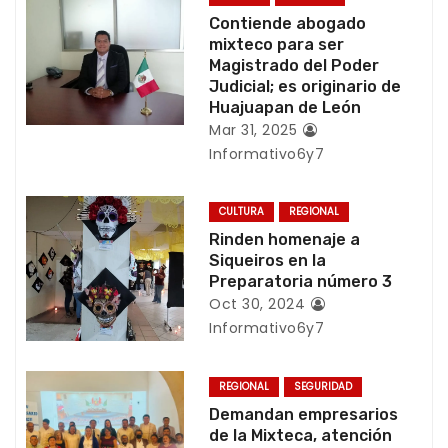
c
Contiende abogado
mixteco para ser
i
Magistrado del Poder
Judicial; es originario de
ó
Huajuapan de León
Mar 31, 2025
n
Informativo6y7
d
CULTURA
REGIONAL
e
Rinden homenaje a
Siqueiros en la
e
Preparatoria número 3
Oct 30, 2024
n
Informativo6y7
t
REGIONAL
SEGURIDAD
r
Demandan empresarios
de la Mixteca, atención