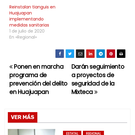
Reinstalan tianguis en
Huajuapan
implementando
medidas sanitarias
1 de julio de 2020
En «Regional»
Ponen en marcha
Darán seguimiento
N
programa de
a proyectos de
a
prevención del delito
seguridad de la
en Huajuapan
Mixteca
v
e
g
VER MÁS
a
ESTATAL
REGIONAL