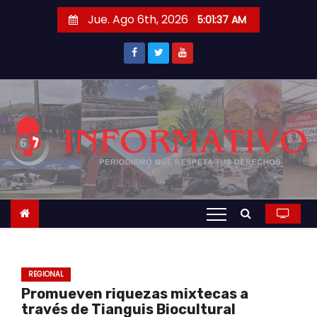
S
Jue. Ago 6th, 2026
5:01:38 AM
a
l
t
a
r
a
l
c
o
n
t
e
n
REGIONAL
i
Promueven riquezas mixtecas a
d
través de Tianguis Biocultural