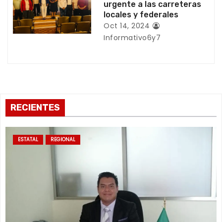
a
urgente a las carreteras
locales y federales
d
Oct 14, 2024
Informativo6y7
a
s
RECIENTES
ESTATAL
REGIONAL