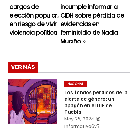
N
cargos de
incumple informar a
a
elección popular,
CIDH sobre pérdida de
en riesgo de vivir
evidencias en
v
violencia política
feminicidio de Nadia
e
Muciño
g
a
VER MÁS
c
NACIONAL
i
Los fondos perdidos de la
alerta de género: un
ó
apagón en el DIF de
Puebla
n
May 25, 2024
Informativo6y7
d