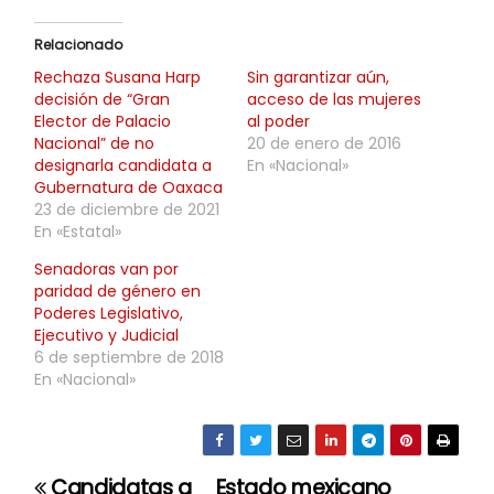
Relacionado
Rechaza Susana Harp
Sin garantizar aún,
decisión de “Gran
acceso de las mujeres
Elector de Palacio
al poder
Nacional” de no
20 de enero de 2016
designarla candidata a
En «Nacional»
Gubernatura de Oaxaca
23 de diciembre de 2021
En «Estatal»
Senadoras van por
paridad de género en
Poderes Legislativo,
Ejecutivo y Judicial
6 de septiembre de 2018
En «Nacional»
Candidatas a
Estado mexicano