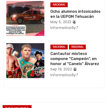
e
NACIONAL
Ocho alumnos intoxicados
e
en la UEPOM Tehuacán
n
May 5, 2023
Informativo6y7
t
r
NACIONAL
REGIONAL
a
Cantautor mixteco
compone “Campeón”, en
d
honor al “Canelo” Álvarez
Sep 19, 2022
a
Informativo6y7
s