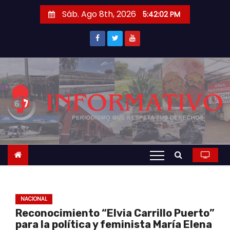
S
Sáb. Ago 8th, 2026
5:42:02 PM
a
l
t
a
r
a
l
c
o
n
t
e
n
NACIONAL
i
Reconocimiento “Elvia Carrillo Puerto”
d
para la política y feminista María Elena