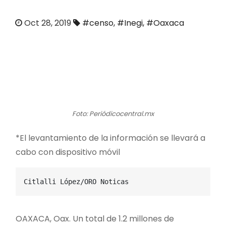
o
Oct 28, 2019
#censo
,
#Inegi
,
#Oaxaca
Foto: Periódicocentral.mx
*El levantamiento de la información se llevará a
cabo con dispositivo móvil
Citlalli López/ORO Noticas
OAXACA, Oax. Un total de 1.2 millones de