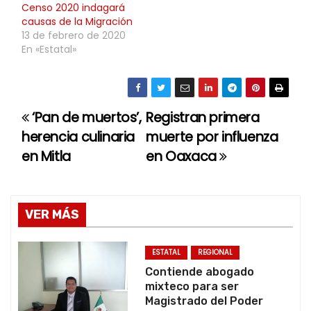
Censo 2020 indagará
causas de la Migración
13 de febrero de 2020
En «Estatal»
‘Pan de muertos’,
Registran primera
N
herencia culinaria
muerte por influenza
a
en Mitla
en Oaxaca
v
e
VER MÁS
g
ESTATAL
REGIONAL
a
Contiende abogado
mixteco para ser
c
Magistrado del Poder