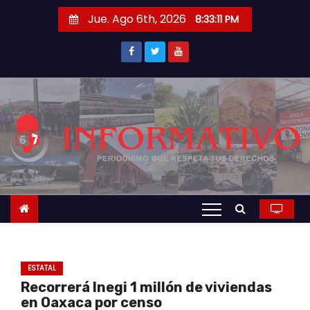
S
Jue. Ago 6th, 2026
8:33:11 PM
a
l
t
a
r
a
l
c
o
n
t
e
n
ESTATAL
i
Recorrerá Inegi 1 millón de viviendas
d
en Oaxaca por censo