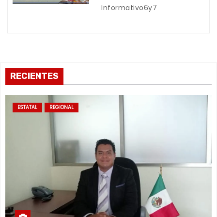
Informativo6y7
a
s
RECIENTES
ESTATAL
REGIONAL