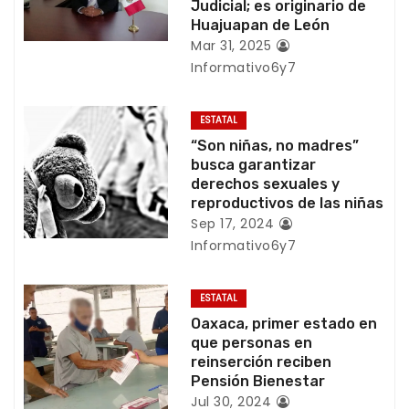
Judicial; es originario de
i
Huajuapan de León
Mar 31, 2025
ó
Informativo6y7
n
ESTATAL
d
“Son niñas, no madres”
busca garantizar
e
derechos sexuales y
reproductivos de las niñas
e
Sep 17, 2024
n
Informativo6y7
t
ESTATAL
r
Oaxaca, primer estado en
que personas en
a
reinserción reciben
Pensión Bienestar
d
Jul 30, 2024