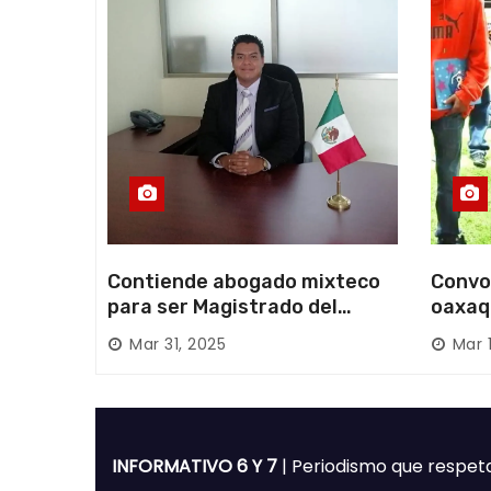
d
a
s
Contiende abogado mixteco
Convo
para ser Magistrado del
oaxaq
Poder Judicial; es originario
desapa
Mar 31, 2025
Mar 
de Huajuapan de León
Mixte
INFORMATIVO 6 Y 7
| Periodismo que respet