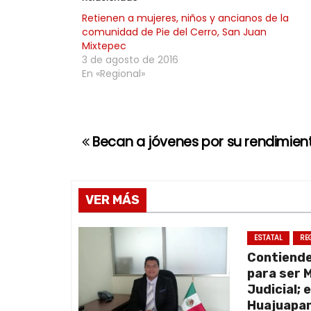
Retienen a mujeres, niños y ancianos de la
comunidad de Pie del Cerro, San Juan
Mixtepec
3 de agosto de 2016
En «Regional»
Becan a jóvenes por su rendimie
N
a
v
VER MÁS
e
ESTATAL
RE
Contiend
g
para ser 
a
Judicial; 
Huajuapan