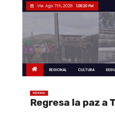
S
Vie. Ago 7th, 2026
1:28:21 PM
a
l
t
a
r
a
l
c
o
REGIONAL
CULTURA
SEGU
n
t
e
REGIONAL
n
Regresa la paz a 
i
d