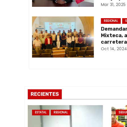
c
Mar 31, 2025
i
REGIONAL
S
ó
Demandan 
Mixteca, 
n
carretera
Oct 14, 202
d
e
e
n
RECIENTES
t
r
ESTATAL
REGIONAL
SEGU
a