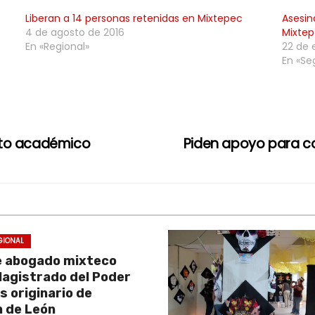
Liberan a 14 personas retenidas en Mixtepec
Asesin
4 de agosto de 2016
Mixte
En «Regional»
22 de 
En «Se
nto académico
Piden apoyo para co
GIONAL
e abogado mixteco
Magistrado del Poder
es originario de
 de León