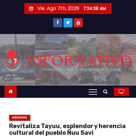
S
Vie. Ago 7th, 2026
7:34:39 AM
a
l
t
a
r
a
l
c
o
n
t
e
n
REGIONAL
i
Revitaliza Tayuu, esplendor y herencia
d
cultural del pueblo Ñuu Savi