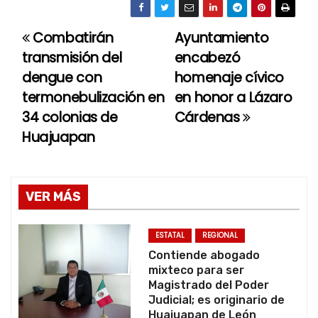
Combatirán
Ayuntamiento
N
transmisión del
encabezó
a
dengue con
homenaje cívico
termonebulización en
en honor a Lázaro
v
34 colonias de
Cárdenas
e
Huajuapan
g
a
VER MÁS
c
ESTATAL
REGIONAL
i
Contiende abogado
mixteco para ser
ó
Magistrado del Poder
Judicial; es originario de
n
Huajuapan de León