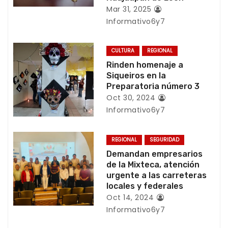
Mar 31, 2025
d
Informativo6y7
e
CULTURA
REGIONAL
e
Rinden homenaje a
Siqueiros en la
n
Preparatoria número 3
t
Oct 30, 2024
Informativo6y7
r
a
REGIONAL
SEGURIDAD
Demandan empresarios
d
de la Mixteca, atención
urgente a las carreteras
a
locales y federales
Oct 14, 2024
s
Informativo6y7