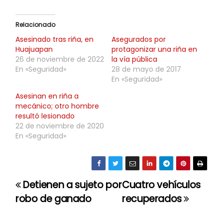
Relacionado
Asesinado tras riña, en
Asegurados por
Huajuapan
protagonizar una riña en
26 de noviembre de 2022
la vía pública
En «Seguridad»
28 de mayo de 2017
En «Seguridad»
Asesinan en riña a
mecánico; otro hombre
resultó lesionado
22 de noviembre de 2020
En «Seguridad»
Detienen a sujeto por
Cuatro vehículos
N
robo de ganado
recuperados
a