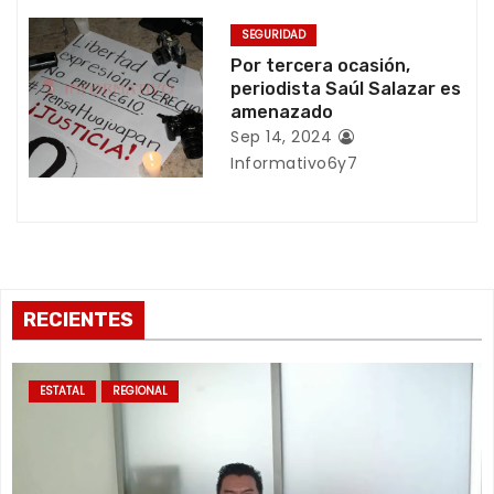
n
SEGURIDAD
Por tercera ocasión,
t
periodista Saúl Salazar es
amenazado
r
Sep 14, 2024
a
Informativo6y7
d
a
s
RECIENTES
ESTATAL
REGIONAL