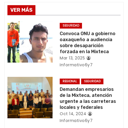
v
VER MÁS
e
g
SEGURIDAD
Convoca ONU a gobierno
a
oaxaqueño a audiencia
sobre desaparición
c
forzada en la Mixteca
Mar 13, 2025
i
Informativo6y7
ó
REGIONAL
SEGURIDAD
n
Demandan empresarios
de la Mixteca, atención
d
urgente a las carreteras
locales y federales
e
Oct 14, 2024
Informativo6y7
e