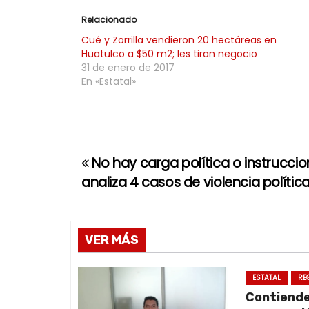
Relacionado
Cué y Zorrilla vendieron 20 hectáreas en
Huatulco a $50 m2; les tiran negocio
31 de enero de 2017
En «Estatal»
No hay carga política o instruccio
N
analiza 4 casos de violencia polític
a
v
VER MÁS
e
g
ESTATAL
RE
Contiend