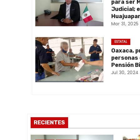
a
para ser 
Judicial; 
c
Huajuapan
Mar 31, 2025
i
ó
ESTATAL
Oaxaca, p
n
personas 
d
Pensión B
Jul 30, 2024
e
e
n
t
RECIENTES
r