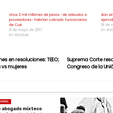
Unos 2 mil millones de pesos -de adeudos a
Aún si
proveedores- habrían cobrado funcionarios
ejerci
de Cué
18 de 
8 de mayo de 2017
En «Est
En «Estatal»
nes en resoluciones: TEEO;
Suprema Corte reso
a vs mujeres
Congreso de la Uni
GIONAL
e abogado mixteco