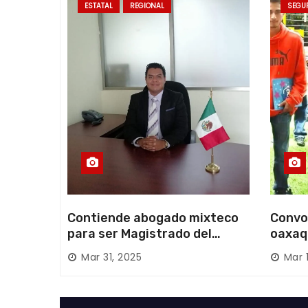
a
ESTATAL
REGIONAL
SEGU
d
a
s
Contiende abogado mixteco
Convo
para ser Magistrado del
oaxaq
Poder Judicial; es originario
desapa
Mar 31, 2025
Mar 
de Huajuapan de León
Mixte