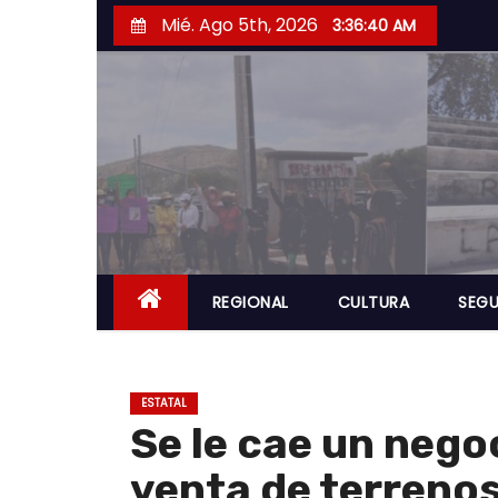
S
Mié. Ago 5th, 2026
3:36:41 AM
a
l
t
a
r
a
l
c
o
REGIONAL
CULTURA
SEGU
n
t
e
ESTATAL
n
Se le cae un nego
i
venta de terreno
d