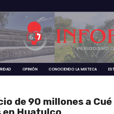
RIDAD
OPINIÓN
CONOCIENDO LA MIXTECA
ES
cio de 90 millones a Cué
s en Huatulco