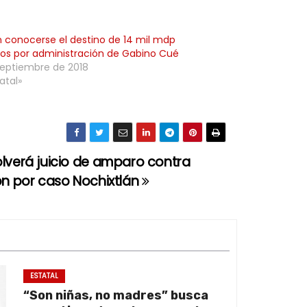
n conocerse el destino de 14 mil mdp
dos por administración de Gabino Cué
septiembre de 2018
atal»
lverá juicio de amparo contra
ón por caso Nochixtlán
ESTATAL
“Son niñas, no madres” busca