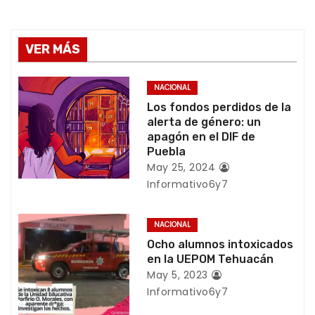
e
g
VER MÁS
a
NACIONAL
c
Los fondos perdidos de la
alerta de género: un
i
apagón en el DIF de
Puebla
ó
May 25, 2024
Informativo6y7
n
d
NACIONAL
Ocho alumnos intoxicados
e
en la UEPOM Tehuacán
May 5, 2023
e
Informativo6y7