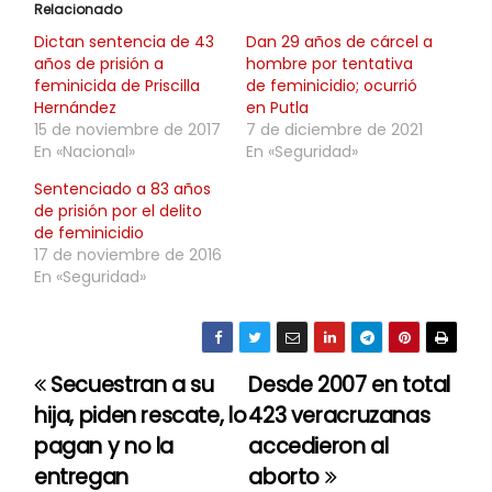
Relacionado
Dictan sentencia de 43
Dan 29 años de cárcel a
años de prisión a
hombre por tentativa
feminicida de Priscilla
de feminicidio; ocurrió
Hernández
en Putla
15 de noviembre de 2017
7 de diciembre de 2021
En «Nacional»
En «Seguridad»
Sentenciado a 83 años
de prisión por el delito
de feminicidio
17 de noviembre de 2016
En «Seguridad»
Secuestran a su
Desde 2007 en total
N
hija, piden rescate, lo
423 veracruzanas
a
pagan y no la
accedieron al
entregan
aborto
v