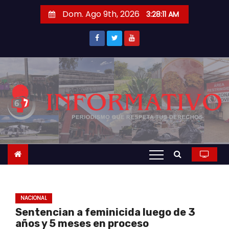
S
Dom. Ago 9th, 2026
3:28:12 AM
a
l
t
a
r
a
l
c
o
n
t
e
n
NACIONAL
i
Sentencian a feminicida luego de 3
d
años y 5 meses en proceso