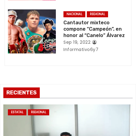
n
t
NACIONAL
REGIONAL
Cantautor mixteco
r
compone “Campeón”, en
honor al “Canelo” Álvarez
a
Sep 19, 2022
Informativo6y7
d
a
s
RECIENTES
ESTATAL
REGIONAL