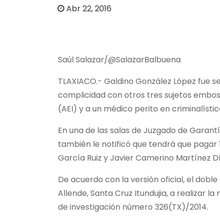
o
Abr 22, 2016
Saúl Salazar/@SalazarBalbuena
TLAXIACO.- Galdino González López fue sen
complicidad con otros tres sujetos embosc
(AEI) y a un médico perito en criminalístic
En una de las salas de Juzgado de Garantías
también le notificó que tendrá que pagar 
García Ruiz y Javier Camerino Martínez Dí
De acuerdo con la versión oficial, el dobl
Allende, Santa Cruz Itundujia, a realizar l
de investigación número 326(TX)/2014.