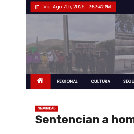
S
Vie. Ago 7th, 2026
7:57:43 PM
a
l
t
a
r
a
l
c
o
REGIONAL
CULTURA
SEGU
n
t
e
SEGURIDAD
n
Sentencian a homi
i
d