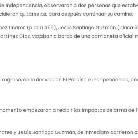
 de Independencia, observaron a dos personas que estab
ecidieron quitárselas, para después continuar su camino.
nez Linares (placa 456), Jesús Santiago Guzmán (placa 59
rtínez Díaz, viajaban a bordo de una camioneta oficial m
u regreso, en la desviación El Paraíso e Independencia, e
e momento empezaron a recibir los impactos de arma de f
nares y Jesús Santiago Guzmán, de inmediato corrieron a 