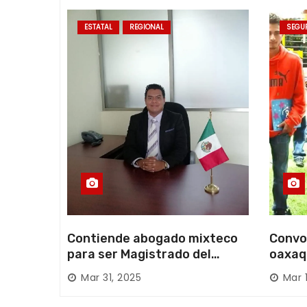
r
ESTATAL
REGIONAL
SEGU
a
d
a
s
Contiende abogado mixteco
Convo
para ser Magistrado del
oaxaq
Poder Judicial; es originario
desapa
Mar 31, 2025
Mar 
de Huajuapan de León
Mixte