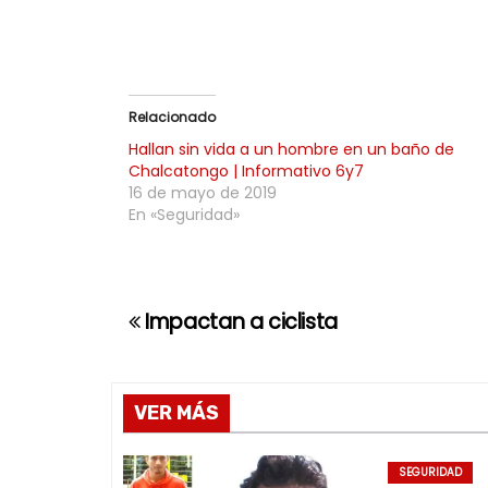
Relacionado
Hallan sin vida a un hombre en un baño de
Chalcatongo | Informativo 6y7
16 de mayo de 2019
En «Seguridad»
Impactan a ciclista
N
a
v
VER MÁS
e
SEGURIDAD