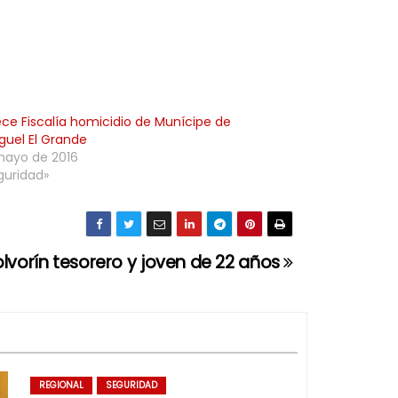
ece Fiscalía homicidio de Munícipe de
guel El Grande
mayo de 2016
guridad»
lvorín tesorero y joven de 22 años
REGIONAL
SEGURIDAD