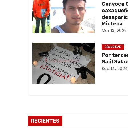
Convoca O
g
oaxaqueño
a
desaparic
Mixteca
c
Mar 13, 2025
i
SEGURIDAD
ó
Por terce
Saúl Sala
n
Sep 14, 2024
d
e
e
n
RECIENTES
t