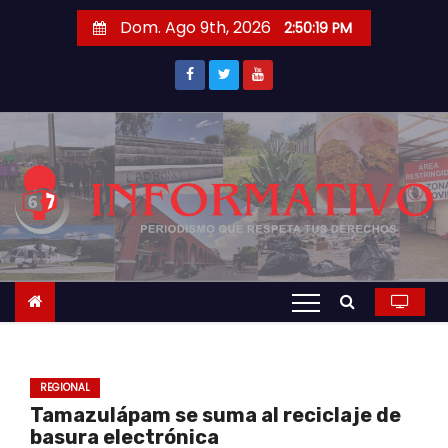
S
Dom. Ago 9th, 2026
2:50:20 PM
a
l
t
a
r
a
l
c
o
n
t
e
n
REGIONAL
i
Tamazulápam se suma al reciclaje de
d
basura electrónica