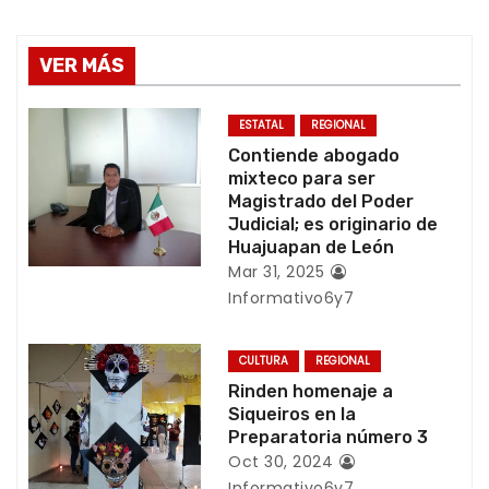
g
VER MÁS
a
c
ESTATAL
REGIONAL
Contiende abogado
i
mixteco para ser
Magistrado del Poder
ó
Judicial; es originario de
Huajuapan de León
n
Mar 31, 2025
Informativo6y7
d
e
CULTURA
REGIONAL
Rinden homenaje a
e
Siqueiros en la
Preparatoria número 3
n
Oct 30, 2024
Informativo6y7