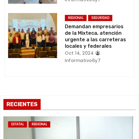
t
r
REGIONAL
SEGURIDAD
Demandan empresarios
a
de la Mixteca, atención
urgente a las carreteras
d
locales y federales
a
Oct 14, 2024
Informativo6y7
s
RECIENTES
ESTATAL
REGIONAL