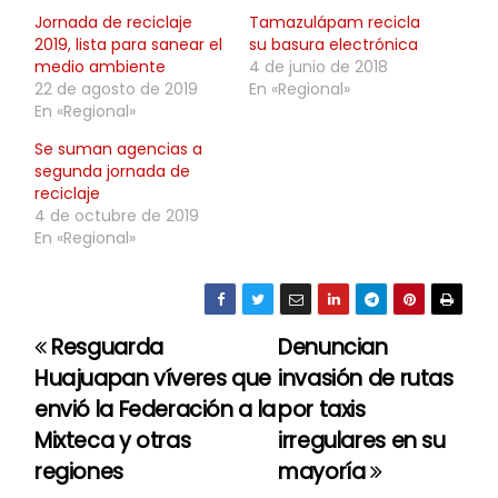
Jornada de reciclaje
Tamazulápam recicla
2019, lista para sanear el
su basura electrónica
medio ambiente
4 de junio de 2018
22 de agosto de 2019
En «Regional»
En «Regional»
Se suman agencias a
segunda jornada de
reciclaje
4 de octubre de 2019
En «Regional»
Resguarda
Denuncian
N
Huajuapan víveres que
invasión de rutas
a
envió la Federación a la
por taxis
Mixteca y otras
irregulares en su
v
regiones
mayoría
e