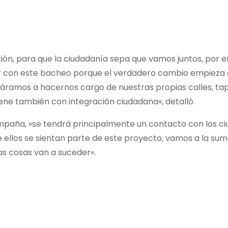
ración, para que la ciudadanía sepa que vamos juntos, po
r con este bacheo porque el verdadero cambio empieza de
áramos a hacernos cargo de nuestras propias calles, t
iene también con integración ciudadana», detalló.
paña, «se tendrá principalmente un contacto con los ci
 ellos se sientan parte de este proyecto, vamos a la sum
as cosas van a suceder».