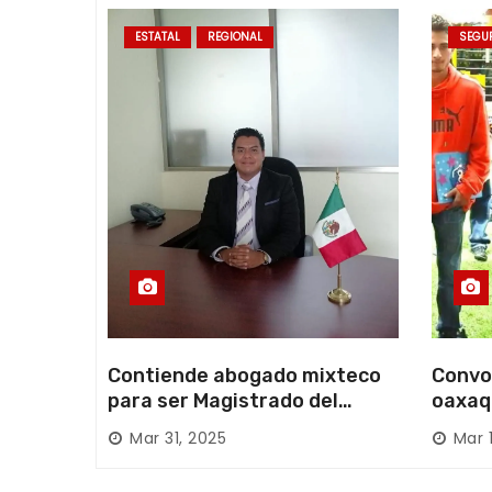
r
a
ESTATAL
REGIONAL
SEGU
d
a
s
Contiende abogado mixteco
Convo
para ser Magistrado del
oaxaq
Poder Judicial; es originario
desapa
Mar 31, 2025
Mar 
de Huajuapan de León
Mixte