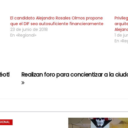
El candidato Alejandro Rosales Olmos propone
Privil
que el DIF sea autosuficiente financieramente
arquit
23 de junio de 2018
Alejan
En «Regional»
1 de ju
En «Re
éotl
Realizan foro para concientizar a la ciud
GIONAL