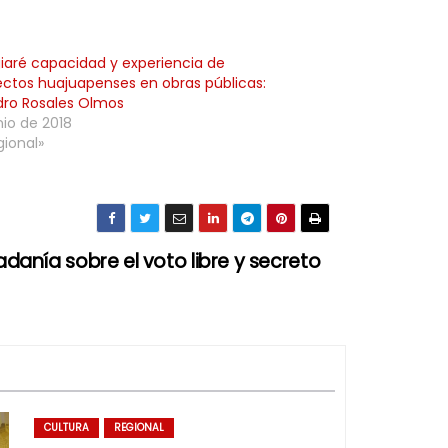
egiaré capacidad y experiencia de
ectos huajuapenses en obras públicas:
dro Rosales Olmos
nio de 2018
gional»
adanía sobre el voto libre y secreto
CULTURA
REGIONAL