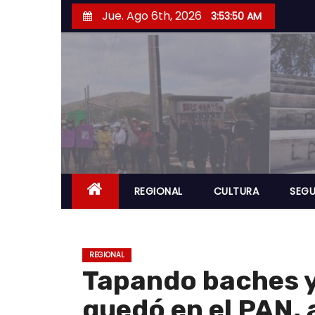
S
Jue. Ago 6th, 2026
3:53:51 AM
a
l
t
a
r
a
l
c
o
REGIONAL
CULTURA
SEGU
n
t
e
REGIONAL
n
Tapando baches y
i
quedó en el PAN,
d