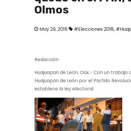
o
Olmos
May 29, 2018
#Elecciones 2018
,
#Huaj
Redacción
Huajuapan de León, Oax.- Con un trabajo 
Huajuapan de León por el Partido Revolucio
establece la ley electoral.