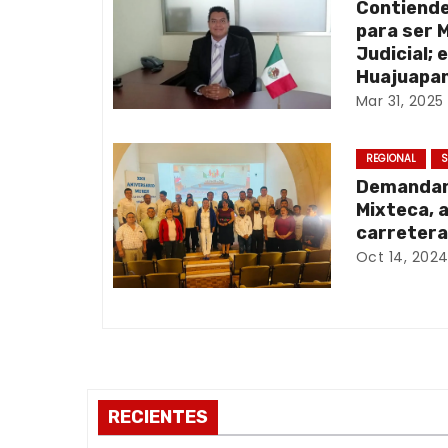
Contiend
a
para ser 
Judicial; 
c
Huajuapan
Mar 31, 2025
i
ó
REGIONAL
S
Demandan 
n
Mixteca, 
d
carretera
Oct 14, 202
e
e
n
t
RECIENTES