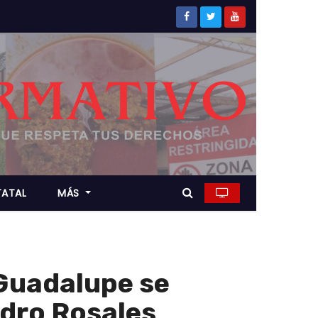
TATAL
MÁS
Guadalupe se
ndro Rosales