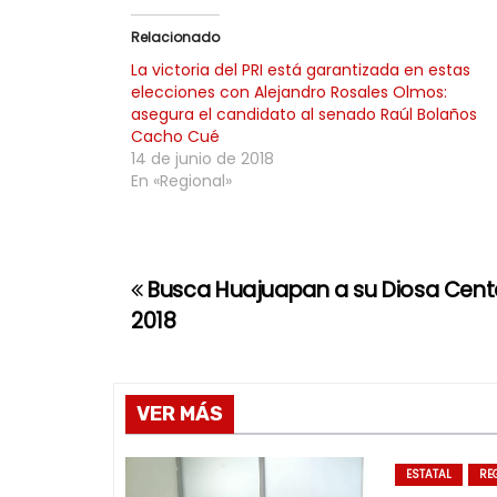
Relacionado
La victoria del PRI está garantizada en estas
elecciones con Alejandro Rosales Olmos:
asegura el candidato al senado Raúl Bolaños
Cacho Cué
14 de junio de 2018
En «Regional»
Busca Huajuapan a su Diosa Cent
N
2018
a
v
VER MÁS
e
g
ESTATAL
RE