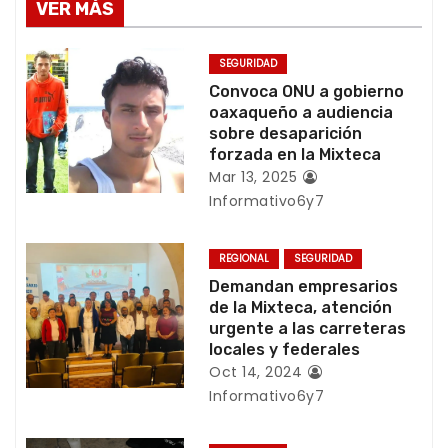
e
VER MÁS
g
SEGURIDAD
a
Convoca ONU a gobierno
oaxaqueño a audiencia
c
sobre desaparición
forzada en la Mixteca
i
Mar 13, 2025
Informativo6y7
ó
n
REGIONAL
SEGURIDAD
Demandan empresarios
d
de la Mixteca, atención
urgente a las carreteras
e
locales y federales
e
Oct 14, 2024
Informativo6y7
n