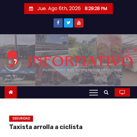
S
Jue. Ago 6th, 2026
8:29:29 PM
a
l
t
a
r
a
l
c
o
n
t
e
n
SEGURIDAD
i
Taxista arrolla a ciclista
d