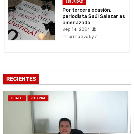
t
SEGURIDAD
Por tercera ocasión,
r
periodista Saúl Salazar es
amenazado
a
Sep 14, 2024
Informativo6y7
d
a
s
RECIENTES
ESTATAL
REGIONAL