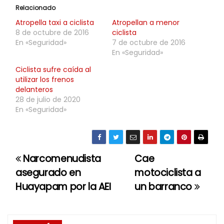
Relacionado
Atropella taxi a ciclista
Atropellan a menor
8 de octubre de 2016
ciclista
En «Seguridad»
7 de octubre de 2016
En «Seguridad»
Ciclista sufre caída al
utilizar los frenos
delanteros
28 de julio de 2020
En «Seguridad»
Narcomenudista
Cae
N
asegurado en
motociclista a
a
Huayapam por la AEI
un barranco
v