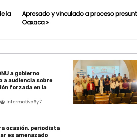
e la
Apresado y vinculado a proceso presun
Oaxaca
NU a gobierno
 a audiencia sobre
ión forzada en la
Informativo6y7
ra ocasión, periodista
zar es amenazado