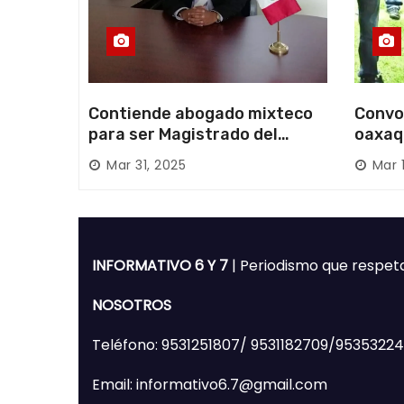
Contiende abogado mixteco
Convo
para ser Magistrado del
oaxaq
Poder Judicial; es originario
desapa
Mar 31, 2025
Mar 
de Huajuapan de León
Mixte
INFORMATIVO 6 Y 7
| Periodismo que respet
NOSOTROS
Teléfono: 9531251807/ 9531182709/9535322
Email: informativo6.7@gmail.com