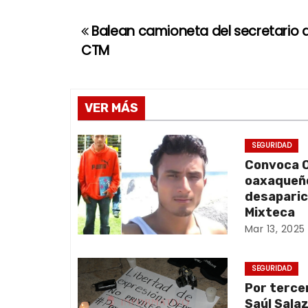
Balean camioneta del secretario d
N
CTM
a
v
VER MÁS
e
g
SEGURIDAD
Convoca O
a
oaxaqueño
desaparic
c
Mixteca
Mar 13, 2025
i
ó
SEGURIDAD
Por terce
n
Saúl Sala