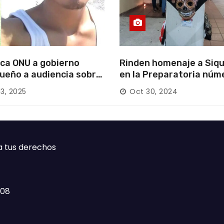
ca ONU a gobierno
Rinden homenaje a Siqu
ueño a audiencia sobre
en la Preparatoria núm
rición forzada en la
13, 2025
Oct 30, 2024
ca
a tus derechos
408