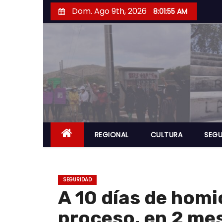
S
Dom. Ago 9th, 2026
8:01:56 AM
a
l
t
a
r
a
l
c
o
REGIONAL
CULTURA
SEGU
n
t
e
SEGURIDAD
n
A 10 días de homi
i
proceso, en 2 mes
d